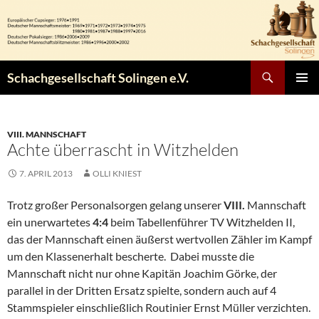
Zum
Inhalt
springen
Suchen
Schachgesellschaft Solingen e.V.
PRIMÄR
MENÜ
VIII. MANNSCHAFT
Achte überrascht in Witzhelden
7. APRIL 2013
OLLI KNIEST
Trotz großer Personalsorgen gelang unserer
VIII.
Mannschaft
ein unerwartetes
4:4
beim Tabellenführer TV Witzhelden II,
das der Mannschaft einen äußerst wertvollen Zähler im Kampf
um den Klassenerhalt bescherte. Dabei musste die
Mannschaft nicht nur ohne Kapitän Joachim Görke, der
parallel in der Dritten Ersatz spielte, sondern auch auf 4
Stammspieler einschließlich Routinier Ernst Müller verzichten.