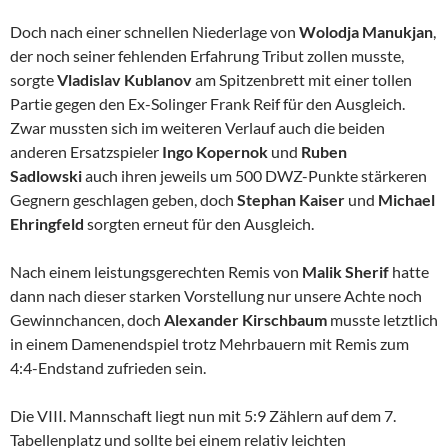
Doch nach einer schnellen Niederlage von
Wolodja Manukjan
,
der noch seiner fehlenden Erfahrung Tribut zollen musste,
sorgte
Vladislav Kublanov
am Spitzenbrett mit einer tollen
Partie gegen den Ex-Solinger Frank Reif für den Ausgleich.
Zwar mussten sich im weiteren Verlauf auch die beiden
anderen Ersatzspieler
Ingo Kopernok
und
Ruben
Sadlowski
auch ihren jeweils um 500 DWZ-Punkte stärkeren
Gegnern geschlagen geben, doch
Stephan Kaiser
und
Michael
Ehringfeld
sorgten erneut für den Ausgleich.
Nach einem leistungsgerechten Remis von
Malik Sherif
hatte
dann nach dieser starken Vorstellung nur unsere Achte noch
Gewinnchancen, doch
Alexander
Kirschbaum
musste letztlich
in einem Damenendspiel trotz Mehrbauern mit Remis zum
4:4-Endstand zufrieden sein.
Die VIII. Mannschaft liegt nun mit 5:9 Zählern auf dem 7.
Tabellenplatz und sollte bei einem relativ leichten