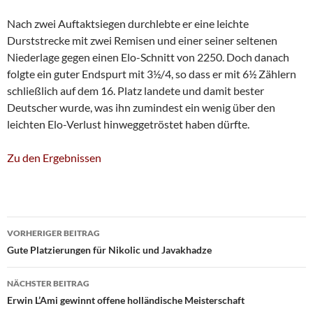
Nach zwei Auftaktsiegen durchlebte er eine leichte
Durststrecke mit zwei Remisen und einer seiner seltenen
Niederlage gegen einen Elo-Schnitt von 2250. Doch danach
folgte ein guter Endspurt mit 3½/4, so dass er mit 6½ Zählern
schließlich auf dem 16. Platz landete und damit bester
Deutscher wurde, was ihn zumindest ein wenig über den
leichten Elo-Verlust hinweggetröstet haben dürfte.
Zu den Ergebnissen
Beitragsnavigation
VORHERIGER BEITRAG
Gute Platzierungen für Nikolic und Javakhadze
NÄCHSTER BEITRAG
Erwin L’Ami gewinnt offene holländische Meisterschaft