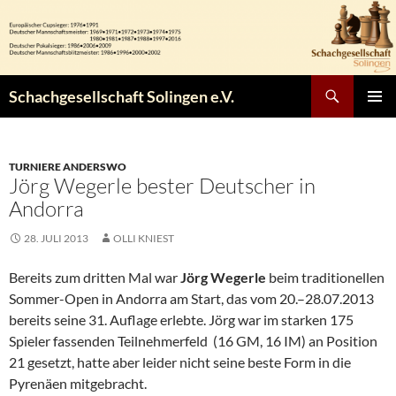
Zum
Inhalt
springen
Suchen
Schachgesellschaft Solingen e.V.
PRIMÄR
MENÜ
TURNIERE ANDERSWO
Jörg Wegerle bester Deutscher in
Andorra
28. JULI 2013
OLLI KNIEST
Bereits zum dritten Mal war
Jörg Wegerle
beim traditionellen
Sommer-Open in Andorra am Start, das vom 20.–28.07.2013
bereits seine 31. Auflage erlebte. Jörg war im starken 175
Spieler fassenden Teilnehmerfeld (16 GM, 16 IM) an Position
21 gesetzt, hatte aber leider nicht seine beste Form in die
Pyrenäen mitgebracht.