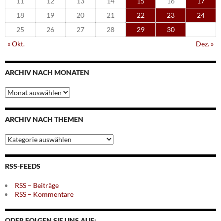
11
12
13
14
15
16
17
18
19
20
21
22
23
24
25
26
27
28
29
30
« Okt.
Dez. »
ARCHIV NACH MONATEN
Archiv
nach
Monaten
ARCHIV NACH THEMEN
Archiv
nach
Themen
RSS-FEEDS
RSS – Beiträge
RSS – Kommentare
ODER FOLGEN SIE UNS AUF: