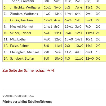
5.
Tonon, Giovanni
3s0
9w1
10s1
2w0
8s1
3.0
6.
Jiritschka, Wolfgang
10s1
3w0
8s½
7w½
13s1
3.0
7.
Zimdars, Wolfgang
1w0
13s½
14w1
6s½
9w1
3.0
8.
Görke, Joachim
12w1
4s½
6w½
1s0
5w0
2.0
9.
Meckel, Helmut
14w1
5s0
12w1
3w0
7s0
2.0
10.
Skiber, Friedel
6w0
14s1
5w0
12s1
11w0
2.0
11.
Mix, Lothar
4w0
12s0
13w0
14s1
10s1
2.0
12.
Falge, Rainer
8s0
11w1
9s0
10w0
14s1
2.0
13.
Ehringfeld, Michael
2s0
7w½
11s1
4s0
6w0
1.5
14.
Schubert, Stefan
9s0
10w0
7s0
11w0
12w0
0.0
Zur Seite der Schnellschach-VM
Beitragsnavigation
VORHERIGER BEITRAG
Fünfte verteidigt Tabellenführung