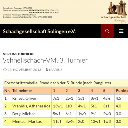
Zum
Inhalt
springen
Suchen
Schachgesellschaft Solingen e.V.
PRIMÄR
MENÜ
VEREINSTURNIERE
Schnellschach-VM, 3. Turnier
15. NOVEMBER 2013
MARIUS
Fortschrittstabelle: Stand nach der 5. Runde (nach Rangliste)
Nr.
Teilnehmer
1
2
3
4
5
Punkt
1.
Kniest, Oliver
7s1
2w1
3s1
8w1
4s½
4.5
2.
Vranidis, Athanassios
13w1
1s0
4w1
5s1
3s1
4.0
3.
Berg, Michael
5w1
6s1
1w0
9s1
2w0
3.0
4.
Mentzel, Markus
11s1
8w½
2s0
13w1
1w½
3.0