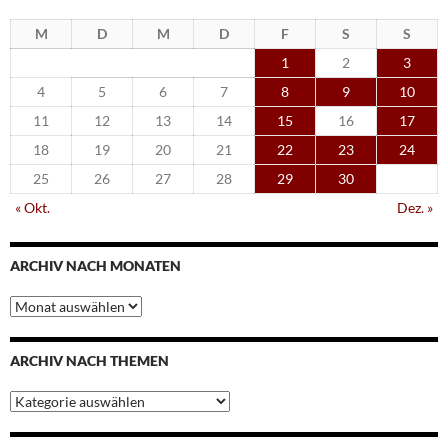
M
D
M
D
F
S
S
1
2
3
4
5
6
7
8
9
10
11
12
13
14
15
16
17
18
19
20
21
22
23
24
25
26
27
28
29
30
« Okt.
Dez. »
ARCHIV NACH MONATEN
Archiv
nach
Monaten
ARCHIV NACH THEMEN
Archiv
nach
Themen