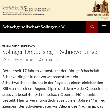
Zum
Inhalt
springen
Suchen
Schachgesellschaft Solingen e.V.
PRIMÄR
MENÜ
TURNIERE ANDERSWO
Solinger Doppelsieg in Schneverdingen
30. NOVEMBER 2013
OLLI KNIEST
Bereits seit 17 Jahren veranstaltet der rührige Schachclub
Schneverdingen in der Vorweihnachtszeit ein
Schachwochenende, das in der Regel aus einem einleitenden
Blitzturnier, einem Jugend-Open und dem Heide-Open, einem
stets gut besetzten Schnellschach-Open als Höhepunkt
besteht. Hierfür verantwortlich ist seit vielen Jahren Manfred
Ziemann, der Schwiegervater von
Alexander Naumann
, was