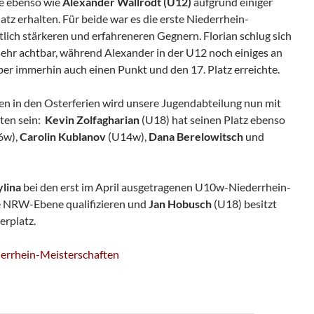
e ebenso wie
Alexander Wallrodt (U12)
aufgrund einiger
z erhalten. Für beide war es die erste Niederrhein-
tlich stärkeren und erfahreneren Gegnern. Florian schlug sich
sehr achtbar, während Alexander in der U12 noch einiges an
er immerhin auch einen Punkt und den 17. Platz erreichte.
n in den Osterferien wird unsere Jugendabteilung nun mit
eten sein:
Kevin Zolfagharian
(U18) hat seinen Platz ebenso
6w),
Carolin Kublanov
(U14w),
Dana Berelowitsch
und
ylina
bei den erst im April ausgetragenen U10w-Niederrhein-
ie NRW-Ebene qualifizieren und
Jan Hobusch
(U18) besitzt
erplatz.
derrhein-Meisterschaften