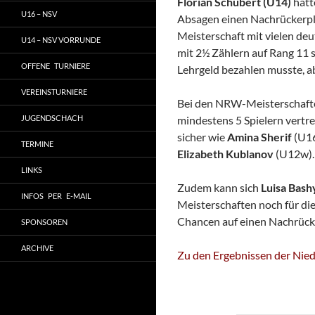
Florian Schubert (U14)
hatt
U16 – NSV
Absagen einen Nachrückerplat
Meisterschaft mit vielen deu
U14 – NSV VORRUNDE
mit 2½ Zählern auf Rang 11 
OFFENE TURNIERE
Lehrgeld bezahlen musste, ab
VEREINSTURNIERE
Bei den NRW-Meisterschafte
JUGENDSCHACH
mindestens 5 Spielern vertr
sicher wie
Amina Sherif
(U1
TERMINE
Elizabeth Kublanov
(U12w).
LINKS
Zudem kann sich
Luisa Bash
INFOS PER E-MAIL
Meisterschaften noch für d
Chancen auf einen Nachrück
SPONSOREN
ARCHIVE
Zu den Ergebnissen der Nie