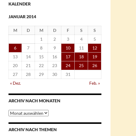
KALENDER
JANUAR 2014
M
D
M
D
F
S
S
1
2
3
4
5
6
7
8
9
10
11
12
13
14
15
16
17
18
19
20
21
22
23
24
25
26
27
28
29
30
31
« Dez.
Feb. »
ARCHIV NACH MONATEN
Archiv
nach
Monaten
ARCHIV NACH THEMEN