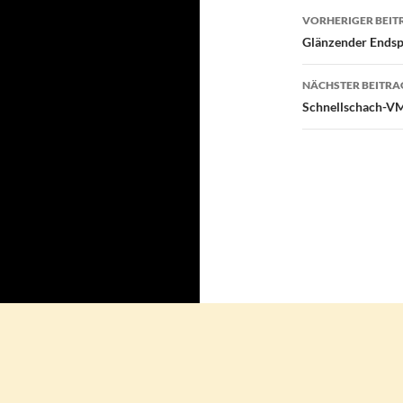
Beitragsn
VORHERIGER BEIT
Glänzender Endsp
NÄCHSTER BEITRA
Schnellschach-VM,