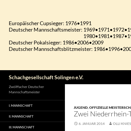
Zum
Inhalt
springen
Suchen
Schachgesellschaft Solingen e.V.
Zwölffacher Deutscher
Mannschaftsmeister
I. MANNSCHAFT
JUGEND
,
OFFIZIELLE MEISTERSC
Zwei Niederrhein-T
II. MANNSCHAFT
6. JANUAR 2014
OLLI KNIE
III. MANNSCHAFT