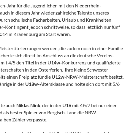
ach-Jahr für die Jugendlichen mit den Niederrhein-
h auch in diesem Jahr wieder zahlreiche Talente unseres
 Durch schulische Facharbeiten, Urlaub und Krankheiten
r-Kontingent jedoch schrittweise, so dass letztlich nur fünf
014 in Kranenburg am Start waren.
eistertitel errungen werden, die zudem noch in einer Familie
icherte sich direkt im Anschluss an die deutsche Vereins-
it 4/5 den Titel in der
U14w-
Konkurrenz und qualifizierte
erschaften in den Osterferien. Ihre kleine Schwester
its einen Freiplatz für die
U12w
-NRW-Meisterschaft besitzt,
ährige in der
U18w
-Altersklasse und holte sich dort mit 5/6
elte auch
Niklas Nink
, der in der
U16
mit 4½/7 bei nur einer
d als bester Spieler von Bergisch-Land die NRW-
alben Zähler verpasste.