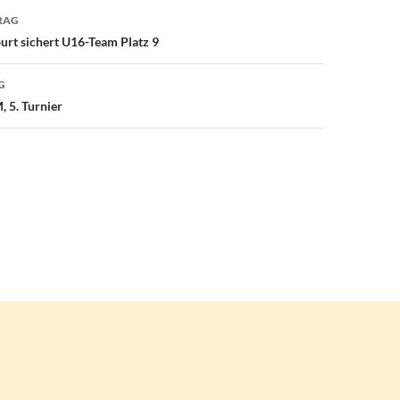
avigation
RAG
urt sichert U16-Team Platz 9
G
 5. Turnier