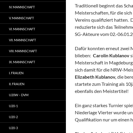
Traditionell beginnt das Sch
IV. MANNSCHAFT
Meisterschaften, für die sic
V. MANNSCHAFT
Vereins qualifiziert hatten.
reduzierte sich das Teilnehme
VI. MANNSCHAFT
SG-Akteure vom 02.-06.01.2
VII. MANNSCHAFT
Dafür konnten erneut zwei M
VIII. MANNSCHAFT
blieben:
Carolin Kublanov
s
Meisterschaft in Magdeburg m
IX. MANNSCHAFT
sich damit für die NRW-Meist
I. FRAUEN
Elizabeth Kublanov,
die bere
startete zum Training als 10j
II. FRAUEN
ebenfalls den Meistertitel!
U20W – DVM
Ein ganz starkes Turnier spi
U20-1
Niederlage Vierter wurde un
U20-2
Qualifikation nur um einen h
U20-3