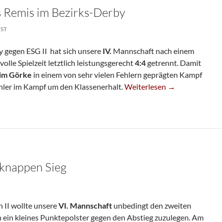
s Remis im Bezirks-Derby
EST
 gegen ESG II hat sich unsere
IV.
Mannschaft nach einem
lle Spielzeit letztlich leistungsgerecht
4:4
getrennt. Damit
im Görke
in einem von sehr vielen Fehlern geprägten Kampf
Leistungsgerechtes Remis I
hler im Kampf um den Klassenerhalt.
Weiterlesen
→
 knappen Sieg
 II wollte unsere
VI. Mannschaft
unbedingt den zweiten
h ein kleines Punktepolster gegen den Abstieg zuzulegen. Am