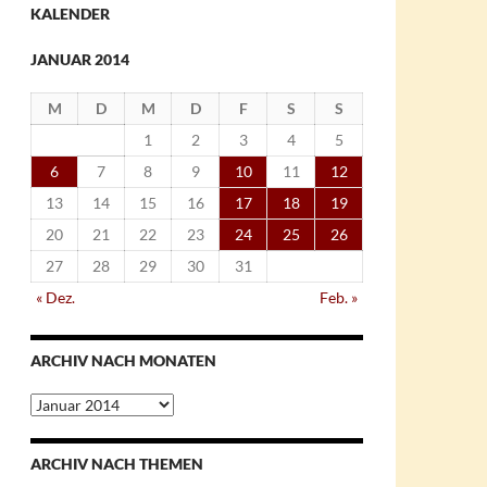
KALENDER
JANUAR 2014
M
D
M
D
F
S
S
1
2
3
4
5
6
7
8
9
10
11
12
13
14
15
16
17
18
19
20
21
22
23
24
25
26
27
28
29
30
31
« Dez.
Feb. »
ARCHIV NACH MONATEN
Archiv
nach
Monaten
ARCHIV NACH THEMEN