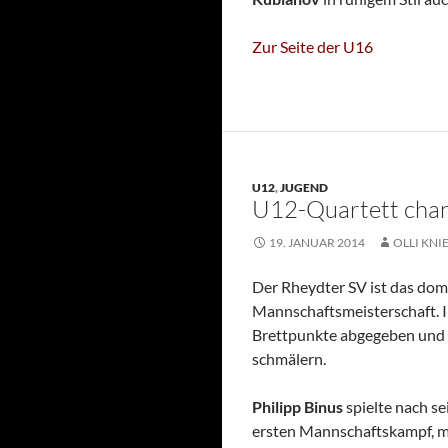
Zur Seite der U16
U12
,
JUGEND
U12-Quartett chan
19. JANUAR 2014
OLLI KNI
Der Rheydter SV ist das dom
Mannschaftsmeisterschaft. I
Brettpunkte abgegeben und a
schmälern.
Philipp Binus
spielte nach s
ersten Mannschaftskampf, mu