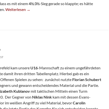
dass es mit einem
4½:3½
-Sieg gerade so klappte; es hätte
Sechste Erarbeitet Knappen Sieg
en.
Weiterlesen
→
6
EST
Krefeld kam unsere
U16
-Mannschaft zu einem ungefährdeten
te damit ihren dritten Tabellenplatz. Hierbei gab es ein
 Offenen Spielen zu sehen: zunächst nutzte
Florian Schubert
egners und gewann entscheidendes Material und die Partie.
lizabeth Kublanov
mit taktischen Mitteln einen Turm
2:0. Der Gegner von
Niklas Nink
kam mit dessen Evans-
or im weißen Angriff zu viel Material, bevor
Carolin
ch die letzte Partie des Kampfes für sich entscheiden konnte.