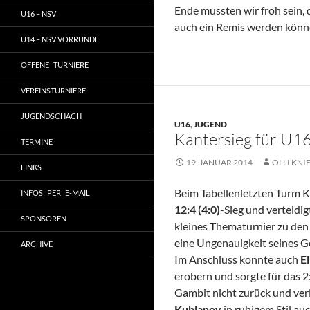
Ende mussten wir froh sein, 
U16 – NSV
auch ein Remis werden könn
U14 – NSV VORRUNDE
OFFENE TURNIERE
VEREINSTURNIERE
JUGENDSCHACH
U16
,
JUGEND
Kantersieg für U1
TERMINE
19. JANUAR 2014
OLLI KNI
LINKS
Beim Tabellenletzten Turm 
INFOS PER E-MAIL
12:4 (4:0)
-Sieg und verteidig
SPONSOREN
kleines Thematurnier zu den
eine Ungenauigkeit seines G
ARCHIVE
Im Anschluss konnte auch
E
erobern und sorgte für das 
Gambit nicht zurück und verl
Kublanov
in ruhigem Stil au