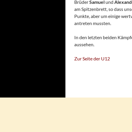
Brüder
Samuel
und
Alexand
am Spitzenbrett, so dass un
Punkte, aber um einige wertv
antreten mussten.
In den letzten beiden Kämpf
aussehen.
Zur Seite der U12