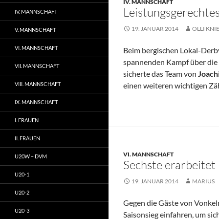
IV. MANNSCHAFT
Leistungsgerechte
IV. MANNSCHAFT
19. JANUAR 2014
OLLI KNI
V. MANNSCHAFT
VI. MANNSCHAFT
Beim bergischen Lokal-Derby
spannenden Kampf über die vo
VII. MANNSCHAFT
sicherte das Team von
Joach
VIII. MANNSCHAFT
einen weiteren wichtigen Zä
IX. MANNSCHAFT
I. FRAUEN
II. FRAUEN
VI. MANNSCHAFT
U20W – DVM
Sechste erarbeitet
U20-1
19. JANUAR 2014
MARIUS
U20-2
Gegen die Gäste von Vonkeln
U20-3
Saisonsieg einfahren, um sic