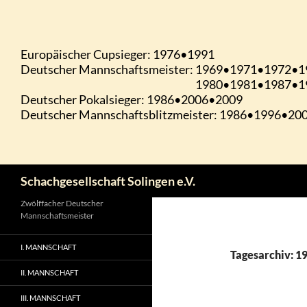
Zum
Inhalt
springen
Suchen
Schachgesellschaft Solingen e.V.
Zwölffacher Deutscher
Mannschaftsmeister
I. MANNSCHAFT
Tagesarchiv: 19
II. MANNSCHAFT
III. MANNSCHAFT