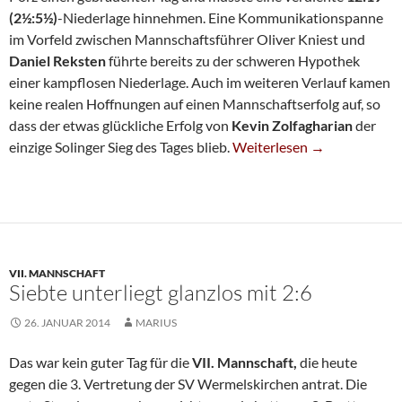
(2½:5½)
-Niederlage hinnehmen. Eine Kommunikationspanne
im Vorfeld zwischen Mannschaftsführer Oliver Kniest und
Daniel Reksten
führte bereits zu der schweren Hypothek
einer kampflosen Niederlage. Auch im weiteren Verlauf kamen
keine realen Hoffnungen auf einen Mannschaftserfolg auf, so
dass der etwas glückliche Erfolg von
Kevin
Zolfagharian
der
Klare Niederlage Im JBL-Spi
einzige Solinger Sieg des Tages blieb.
Weiterlesen
→
VII. MANNSCHAFT
Siebte unterliegt glanzlos mit 2:6
26. JANUAR 2014
MARIUS
Das war kein guter Tag für die
VII. Mannschaft,
die heute
gegen die 3. Vertretung der SV Wermelskirchen antrat. Die