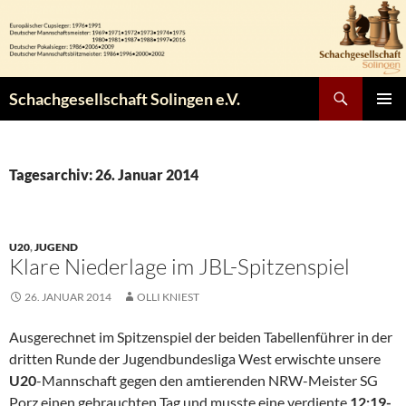
Zum
Inhalt
springen
Suchen
Schachgesellschaft Solingen e.V.
PRIMÄR
MENÜ
Tagesarchiv: 26. Januar 2014
U20
,
JUGEND
Klare Niederlage im JBL-Spitzenspiel
26. JANUAR 2014
OLLI KNIEST
Ausgerechnet im Spitzenspiel der beiden Tabellenführer in der
dritten Runde der Jugendbundesliga West erwischte unsere
U20
-Mannschaft gegen den amtierenden NRW-Meister SG
Porz einen gebrauchten Tag und musste eine verdiente
12:19-