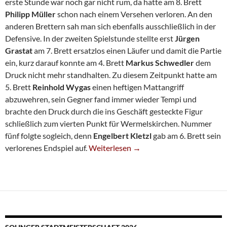
erste Stunde war noch gar nicht rum, da hatte am 8. Brett
Philipp Müller
schon nach einem Versehen verloren. An den
anderen Brettern sah man sich ebenfalls ausschließlich in der
Defensive. In der zweiten Spielstunde stellte erst
Jürgen
Grastat
am 7. Brett ersatzlos einen Läufer und damit die Partie
ein, kurz darauf konnte am 4. Brett
Markus Schwedler
dem
Druck nicht mehr standhalten. Zu diesem Zeitpunkt hatte am
5. Brett
Reinhold Wygas
einen heftigen Mattangriff
abzuwehren, sein Gegner fand immer wieder Tempi und
brachte den Druck durch die ins Geschäft gesteckte Figur
schließlich zum vierten Punkt für Wermelskirchen. Nummer
fünf folgte sogleich, denn
Engelbert Kletzl
gab am 6. Brett sein
Siebte Unterliegt Glanzlos Mit 2:6
verlorenes Endspiel auf.
Weiterlesen
→