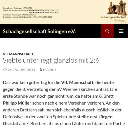
Zum
Inhalt
springen
Suchen
Schachgesellschaft Solingen e.V.
PRIMÄR
MENÜ
VII. MANNSCHAFT
Siebte unterliegt glanzlos mit 2:6
26. JANUAR 2014
MARIUS
Das war kein guter Tag für die
VII. Mannschaft,
die heute
gegen die 3. Vertretung der SV Wermelskirchen antrat. Die
erste Stunde war noch gar nicht rum, da hatte am 8. Brett
Philipp Müller
schon nach einem Versehen verloren. An den
anderen Brettern sah man sich ebenfalls ausschließlich in der
Defensive. In der zweiten Spielstunde stellte erst
Jürgen
Grastat
am 7. Brett ersatzlos einen Läufer und damit die Partie