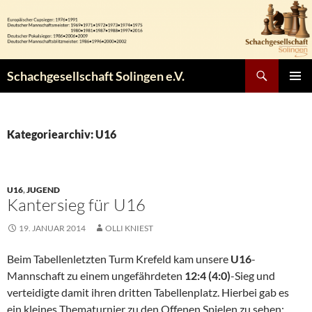
Zum
Inhalt
springen
Suchen
Schachgesellschaft Solingen e.V.
PRIMÄR
MENÜ
Kategoriearchiv: U16
U16
,
JUGEND
Kantersieg für U16
19. JANUAR 2014
OLLI KNIEST
Beim Tabellenletzten Turm Krefeld kam unsere
U16
-
Mannschaft zu einem ungefährdeten
12:4 (4:0)
-Sieg und
verteidigte damit ihren dritten Tabellenplatz. Hierbei gab es
ein kleines Thematurnier zu den Offenen Spielen zu sehen: