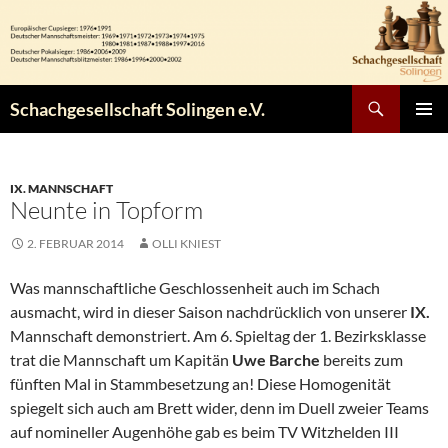
Zum
Inhalt
springen
Suchen
Schachgesellschaft Solingen e.V.
PRIMÄR
MENÜ
IX. MANNSCHAFT
Neunte in Topform
2. FEBRUAR 2014
OLLI KNIEST
Was mannschaftliche Geschlossenheit auch im Schach
ausmacht, wird in dieser Saison nachdrücklich von unserer
IX.
Mannschaft demonstriert. Am 6. Spieltag der 1. Bezirksklasse
trat die Mannschaft um Kapitän
Uwe Barche
bereits zum
fünften Mal in Stammbesetzung an! Diese Homogenität
spiegelt sich auch am Brett wider, denn im Duell zweier Teams
auf nomineller Augenhöhe gab es beim TV Witzhelden III