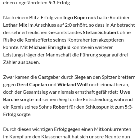
einen ungefährdeten
5:3
-Erfolg.
Nach einem Blitz-Erfolg von
Ingo Kopernok
hatte Routinier
Lothar Mix
im Anschluss auf 2:0 erhöht, so dass in Anbetracht
des sehr erfreulichen Gesamtstandes
Stefan Schubert
ohne
Risiko die Remisofferte seines Kontrahenten akzeptieren
konnte. Mit
Michael Ehringfeld
konnte ein weiterer
Leistungsträger der Mannschaft die Führung sogar auf drei
Zähler ausbauen.
Zwar kamen die Gastgeber durch Siege an den Spitzenbrettern
gegen
Gerd Capelan
und
Wieland Wolf
noch einmal heran,
doch der Gesamtsieg war niemals ernsthaft gefährdet:
Uwe
Barche
sorgte mit seinem Sieg für die Entscheidung, während
ein Remis seines Sohns
Robert
für den Schlusspunkt zum
5:3
-
Erfolg sorgte.
Durch diesen wichtigen Erfolg gegen einen Mitkonkurrenten
im Kampf um den Klassenerhalt hat sich unsere Neunte nun