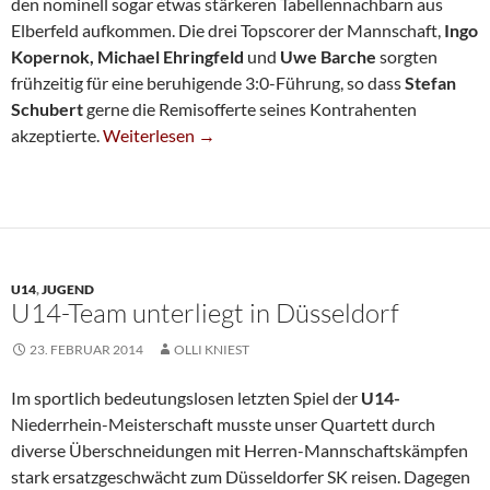
den nominell sogar etwas stärkeren Tabellennachbarn aus
Elberfeld aufkommen. Die drei Topscorer der Mannschaft,
Ingo
Kopernok, Michael Ehringfeld
und
Uwe Barche
sorgten
frühzeitig für eine beruhigende 3:0-Führung, so dass
Stefan
Schubert
gerne die Remisofferte seines Kontrahenten
Neunte Blickt Nun Nach Oben
akzeptierte.
Weiterlesen
→
U14
,
JUGEND
U14-Team unterliegt in Düsseldorf
23. FEBRUAR 2014
OLLI KNIEST
Im sportlich bedeutungslosen letzten Spiel der
U14-
Niederrhein-Meisterschaft musste unser Quartett durch
diverse Überschneidungen mit Herren-Mannschaftskämpfen
stark ersatzgeschwächt zum Düsseldorfer SK reisen. Dagegen