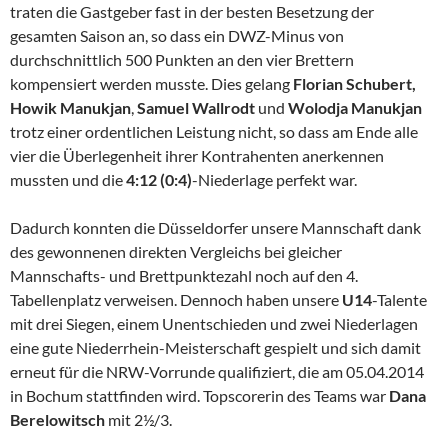
traten die Gastgeber fast in der besten Besetzung der
gesamten Saison an, so dass ein DWZ-Minus von
durchschnittlich 500 Punkten an den vier Brettern
kompensiert werden musste. Dies gelang
Florian Schubert,
Howik Manukjan
,
Samuel
Wallrodt
und
Wolodja Manukjan
trotz einer ordentlichen Leistung nicht, so dass am Ende alle
vier die Überlegenheit ihrer Kontrahenten anerkennen
mussten und die
4:12 (0:4)
-Niederlage perfekt war.
Dadurch konnten die Düsseldorfer unsere Mannschaft dank
des gewonnenen direkten Vergleichs bei gleicher
Mannschafts- und Brettpunktezahl noch auf den 4.
Tabellenplatz verweisen. Dennoch haben unsere
U14
-Talente
mit drei Siegen, einem Unentschieden und zwei Niederlagen
eine gute Niederrhein-Meisterschaft gespielt und sich damit
erneut für die NRW-Vorrunde qualifiziert, die am 05.04.2014
in Bochum stattfinden wird. Topscorerin des Teams war
Dana
Berelowitsch
mit 2½/3.