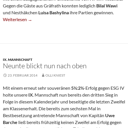
Gegen die Gäste aus Gräfrath konnten lediglich
Bilal
Wawi
und Nesthäkchen
Luisa Bashylina
ihre Partien gewinnen.
Achte Unterliegt Im Lokal-Derby
Weiterlesen
→
IX. MANNSCHAFT
Neunte blickt nun nach oben
23. FEBRUAR 2014
OLLI KNIEST
Mit einem erneut sehr souveränen
5½:2½
-Erfolg gegen ESG IV
holte unsere
IX
. Mannschaft nun bereits den dritten Sieg in
Folge in diesem Kalenderjahr und beseitigte die letzten Zweifel
am Klassenerhalt. Die bereits zum sechsten Mal in
Bestbesetzung antretende Mannschaft von Kapitän
Uwe
Barche
ließ bereits frühzeitig keinen Zweifel am Erfolg gegen