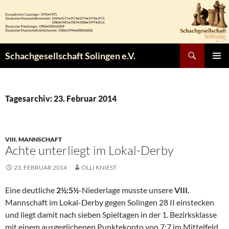
Zum
Inhalt
springen
Suchen
Schachgesellschaft Solingen e.V.
PRIMÄR
MENÜ
Tagesarchiv: 23. Februar 2014
VIII. MANNSCHAFT
Achte unterliegt im Lokal-Derby
23. FEBRUAR 2014
OLLI KNIEST
Eine deutliche
2½:5½
-Niederlage musste unsere
VIII.
Mannschaft im Lokal-Derby gegen Solingen 28 II einstecken
und liegt damit nach sieben Spieltagen in der 1. Bezirksklasse
mit einem ausgeglichenen Punktekonto von 7:7 im Mittelfeld.