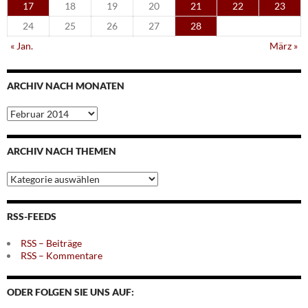
17
18
19
20
21
22
23
24
25
26
27
28
« Jan.
März »
ARCHIV NACH MONATEN
Archiv
nach
Monaten
ARCHIV NACH THEMEN
Archiv
nach
Themen
RSS-FEEDS
RSS – Beiträge
RSS – Kommentare
ODER FOLGEN SIE UNS AUF: