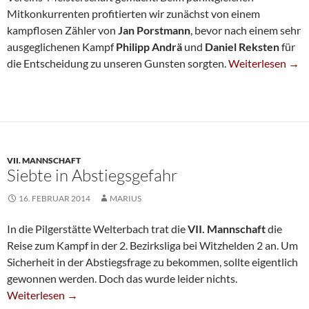
Mitkonkurrenten profitierten wir zunächst von einem
kampflosen Zähler von
Jan Porstmann
, bevor nach einem sehr
ausgeglichenen Kampf
Philipp Andrä
und
Daniel Reksten
für
Wichtiger Sieg I
die Entscheidung zu unseren Gunsten sorgten.
Weiterlesen
→
VII. MANNSCHAFT
Siebte in Abstiegsgefahr
16. FEBRUAR 2014
MARIUS
In die Pilgerstätte Welterbach trat die
VII. Mannschaft
die
Reise zum Kampf in der 2. Bezirksliga bei Witzhelden 2 an. Um
Sicherheit in der Abstiegsfrage zu bekommen, sollte eigentlich
gewonnen werden. Doch das wurde leider nichts.
Siebte In Abstiegsgefahr
Weiterlesen
→