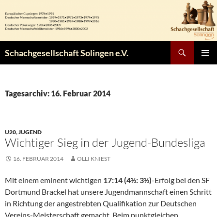
Zum
Inhalt
springen
Suchen
Schachgesellschaft Solingen e.V.
PRIMÄR
MENÜ
Tagesarchiv: 16. Februar 2014
U20
,
JUGEND
Wichtiger Sieg in der Jugend-Bundesliga
16. FEBRUAR 2014
OLLI KNIEST
Mit einem eminent wichtigen
17:14 (4½: 3½)
-Erfolg bei den SF
Dortmund Brackel hat unsere Jugendmannschaft einen Schritt
in Richtung der angestrebten Qualifikation zur Deutschen
Vereins-Meisterschaft gemacht. Beim punktgleichen