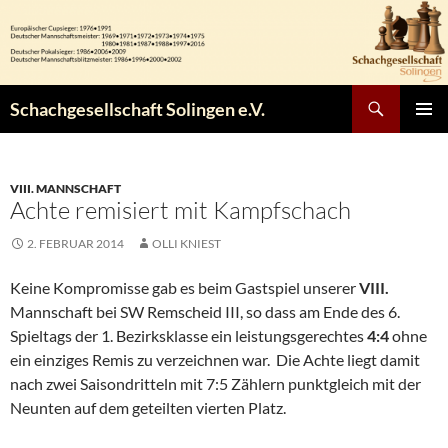
Zum
Inhalt
springen
Suchen
Schachgesellschaft Solingen e.V.
PRIMÄR
MENÜ
VIII. MANNSCHAFT
Achte remisiert mit Kampfschach
2. FEBRUAR 2014
OLLI KNIEST
Keine Kompromisse gab es beim Gastspiel unserer
VIII.
Mannschaft bei SW Remscheid III, so dass am Ende des 6.
Spieltags der 1. Bezirksklasse ein leistungsgerechtes
4:4
ohne
ein einziges Remis zu verzeichnen war. Die Achte liegt damit
nach zwei Saisondritteln mit 7:5 Zählern punktgleich mit der
Neunten auf dem geteilten vierten Platz.