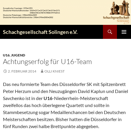
Zum
Inhalt
springen
Suchen
Schachgesellschaft Solingen e.V.
PRIMÄR
MENÜ
U16
,
JUGEND
Achtungserfolg für U16-Team
2. FEBRUAR 2014
OLLI KNIEST
Das neu formierte Team des Düsseldorfer SK mit Spitzenbrett
Peter Herzum und den Neuzugängen David Kaplun und Daniel
Savchenko ist in der
U16
-Niederrhein-Meisterschaft
zweifellos das hoch überlegene Quartett und sollte in
Stammbesetzung sogar Medaillenchancen bei den Deutschen
Meisterschaften besitzen. Bisher hatten die Düsseldorfer in
fünf Runden zwei halbe Brettpunkte abgegeben.