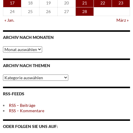
17
18
19
20
21
22
23
24
25
26
27
28
« Jan.
März »
ARCHIV NACH MONATEN
Archiv
nach
Monaten
ARCHIV NACH THEMEN
Archiv
nach
Themen
RSS-FEEDS
RSS – Beiträge
RSS – Kommentare
ODER FOLGEN SIE UNS AUF: