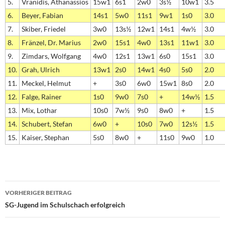
5.
Vranidis, Athanassios
15w1
6s1
2w0
3s½
10w1
3.5
6.
Beyer, Fabian
14s1
5w0
11s1
9w1
1s0
3.0
7.
Skiber, Friedel
3w0
13s½
12w1
14s1
4w½
3.0
8.
Fränzel, Dr. Marius
2w0
15s1
4w0
13s1
11w1
3.0
9.
Zimdars, Wolfgang
4w0
12s1
13w1
6s0
15s1
3.0
10.
Grah, Ulrich
13w1
2s0
14w1
4s0
5s0
2.0
11.
Meckel, Helmut
+
3s0
6w0
15w1
8s0
2.0
12.
Falge, Rainer
1s0
9w0
7s0
+
14w½
1.5
13.
Mix, Lothar
10s0
7w½
9s0
8w0
+
1.5
14.
Schubert, Stefan
6w0
+
10s0
7w0
12s½
1.5
15.
Kaiser, Stephan
5s0
8w0
+
11s0
9w0
1.0
Beitragsnavigation
VORHERIGER BEITRAG
SG-Jugend im Schulschach erfolgreich