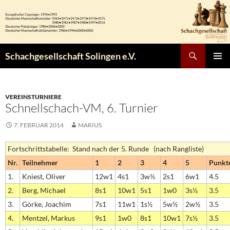
Zum
Inhalt
springen
Suchen
Schachgesellschaft Solingen e.V.
PRIMÄR
MENÜ
VEREINSTURNIERE
Schnellschach-VM, 6. Turnier
7. FEBRUAR 2014
MARIUS
Fortschrittstabelle: Stand nach der 5. Runde (nach Rangliste)
Nr.
Teilnehmer
1
2
3
4
5
Punkt
1.
Kniest, Oliver
12w1
4s1
3w½
2s1
6w1
4.5
2.
Berg, Michael
8s1
10w1
5s1
1w0
3s½
3.5
3.
Görke, Joachim
7s1
11w1
1s½
5w½
2w½
3.5
4.
Mentzel, Markus
9s1
1w0
8s1
10w1
7s½
3.5