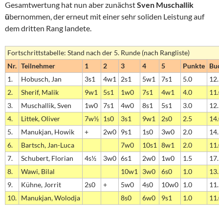
Gesamtwertung hat nun aber zunächst
Sven Muschallik
ü
bernommen, der erneut mit einer sehr soliden Leistung auf
dem dritten Rang landete.
Fortschrittstabelle: Stand nach der 5. Runde (nach Rangliste)
Nr.
Teilnehmer
1
2
3
4
5
Punkte
Bu
1.
Hobusch, Jan
3s1
4w1
2s1
5w1
7s1
5.0
12
2.
Sherif, Malik
9w1
5s1
1w0
7s1
4w1
4.0
11
3.
Muschallik, Sven
1w0
7s1
4w0
8s1
5s1
3.0
12
4.
Littek, Oliver
7w½
1s0
3s1
9w1
2s0
2.5
14
5.
Manukjan, Howik
+
2w0
9s1
1s0
3w0
2.0
14
6.
Bartsch, Jan-Luca
7w0
10s1
8w1
2.0
11
7.
Schubert, Florian
4s½
3w0
6s1
2w0
1w0
1.5
17
8.
Wawi, Bilal
10w1
3w0
6s0
1.0
13
9.
Kühne, Jorrit
2s0
+
5w0
4s0
10w0
1.0
11
10.
Manukjan, Wolodja
8s0
6w0
9s1
1.0
11