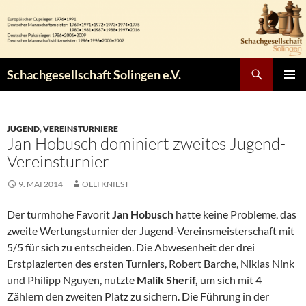
Zum
Inhalt
springen
Suchen
Schachgesellschaft Solingen e.V.
PRIMÄR
MENÜ
JUGEND
,
VEREINSTURNIERE
Jan Hobusch dominiert zweites Jugend-
Vereinsturnier
9. MAI 2014
OLLI KNIEST
Der turmhohe Favorit
Jan Hobusch
hatte keine Probleme, das
zweite Wertungsturnier der Jugend-Vereinsmeisterschaft mit
5/5 für sich zu entscheiden. Die Abwesenheit der drei
Erstplazierten des ersten Turniers, Robert Barche, Niklas Nink
und Philipp Nguyen, nutzte
Malik Sherif,
um sich mit 4
Zählern den zweiten Platz zu sichern. Die Führung in der