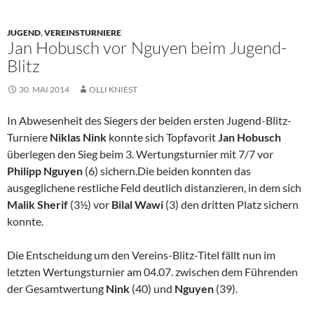
JUGEND
,
VEREINSTURNIERE
Jan Hobusch vor Nguyen beim Jugend-
Blitz
30. MAI 2014
OLLI KNIEST
In Abwesenheit des Siegers der beiden ersten Jugend-Blitz-
Turniere
Niklas Nink
konnte sich Topfavorit
Jan Hobusch
überlegen den Sieg beim 3. Wertungsturnier mit 7/7 vor
Philipp Nguyen
(6) sichern.Die beiden konnten das
ausgeglichene restliche Feld deutlich distanzieren, in dem sich
Malik Sherif
(3½) vor
Bilal Wawi
(3) den dritten Platz sichern
konnte.
Die Entscheidung um den Vereins-Blitz-Titel fällt nun im
letzten Wertungsturnier am 04.07. zwischen dem Führenden
der Gesamtwertung
Nink
(40) und
Nguyen
(39).