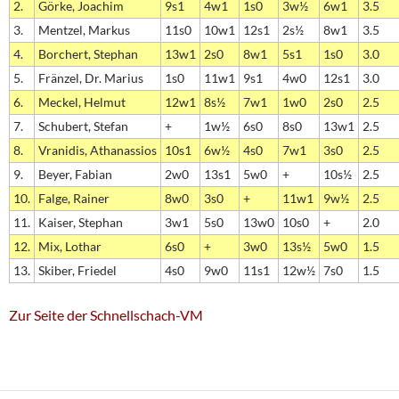
2.
Görke, Joachim
9s1
4w1
1s0
3w½
6w1
3.5
3.
Mentzel, Markus
11s0
10w1
12s1
2s½
8w1
3.5
4.
Borchert, Stephan
13w1
2s0
8w1
5s1
1s0
3.0
5.
Fränzel, Dr. Marius
1s0
11w1
9s1
4w0
12s1
3.0
6.
Meckel, Helmut
12w1
8s½
7w1
1w0
2s0
2.5
7.
Schubert, Stefan
+
1w½
6s0
8s0
13w1
2.5
8.
Vranidis, Athanassios
10s1
6w½
4s0
7w1
3s0
2.5
9.
Beyer, Fabian
2w0
13s1
5w0
+
10s½
2.5
10.
Falge, Rainer
8w0
3s0
+
11w1
9w½
2.5
11.
Kaiser, Stephan
3w1
5s0
13w0
10s0
+
2.0
12.
Mix, Lothar
6s0
+
3w0
13s½
5w0
1.5
13.
Skiber, Friedel
4s0
9w0
11s1
12w½
7s0
1.5
Zur Seite der Schnellschach-VM