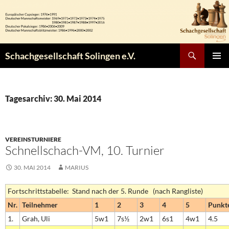
Zum
Inhalt
springen
Suchen
Schachgesellschaft Solingen e.V.
PRIMÄR
MENÜ
Tagesarchiv: 30. Mai 2014
VEREINSTURNIERE
Schnellschach-VM, 10. Turnier
30. MAI 2014
MARIUS
Fortschrittstabelle: Stand nach der 5. Runde (nach Rangliste)
Nr.
Teilnehmer
1
2
3
4
5
Punkt
1.
Grah, Uli
5w1
7s½
2w1
6s1
4w1
4.5