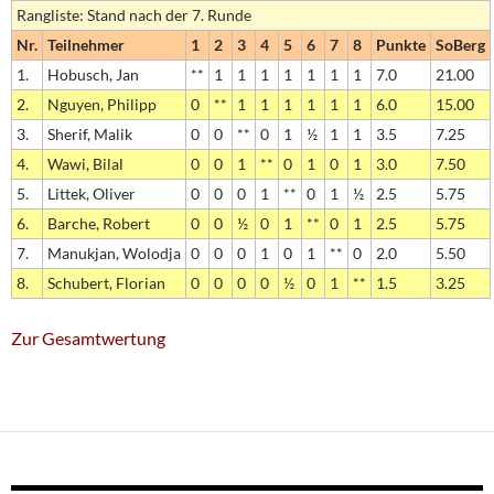
Rangliste: Stand nach der 7. Runde
Nr.
Teilnehmer
1
2
3
4
5
6
7
8
Punkte
SoBerg
1.
Hobusch, Jan
**
1
1
1
1
1
1
1
7.0
21.00
2.
Nguyen, Philipp
0
**
1
1
1
1
1
1
6.0
15.00
3.
Sherif, Malik
0
0
**
0
1
½
1
1
3.5
7.25
4.
Wawi, Bilal
0
0
1
**
0
1
0
1
3.0
7.50
5.
Littek, Oliver
0
0
0
1
**
0
1
½
2.5
5.75
6.
Barche, Robert
0
0
½
0
1
**
0
1
2.5
5.75
7.
Manukjan, Wolodja
0
0
0
1
0
1
**
0
2.0
5.50
8.
Schubert, Florian
0
0
0
0
½
0
1
**
1.5
3.25
Zur Gesamtwertung