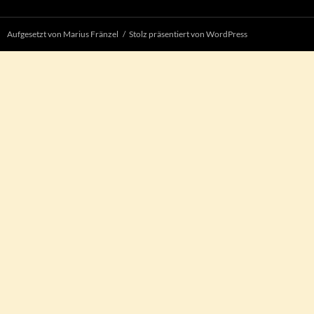
Aufgesetzt von Marius Fränzel
Stolz präsentiert von WordPress