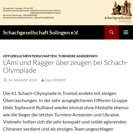
Zum
Inhalt
springen
Suchen
Schachgesellschaft Solingen e.V.
PRIMÄR
MENÜ
OFFIZIELLE MEISTERSCHAFTEN
,
TURNIERE ANDERSWO
L’Ami und Ragger überzeugen bei Schach-
Olympiade
14. AUGUST 2014
OLLI KNIEST
Die 41. Schach-Olympiade in Tromsö endete mit einigen
Überraschungen. In der sehr ausgeglichenen Offenen Gruppe
blieb Topfavorit Rußland wieder einmal ohne Medaille ebenso
wie die Sieger der letzten Turniere Armenien und Ukraine.
Vielmehr holten sich die sehr kompakt und solide agierenden
Chinesen verdient und als einziges Team ungeschlagen