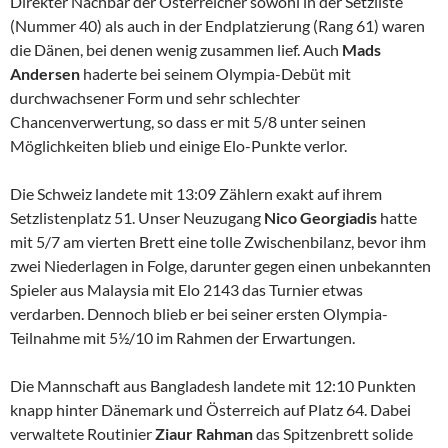
Direkter Nachbar der Österreicher sowohl in der Setzliste
(Nummer 40) als auch in der Endplatzierung (Rang 61) waren
die Dänen, bei denen wenig zusammen lief. Auch
Mads
Andersen
haderte bei seinem Olympia-Debüt mit
durchwachsener Form und sehr schlechter
Chancenverwertung, so dass er mit 5/8 unter seinen
Möglichkeiten blieb und einige Elo-Punkte verlor.
Die Schweiz landete mit 13:09 Zählern exakt auf ihrem
Setzlistenplatz 51. Unser Neuzugang
Nico Georgiadis
hatte
mit 5/7 am vierten Brett eine tolle Zwischenbilanz, bevor ihm
zwei Niederlagen in Folge, darunter gegen einen unbekannten
Spieler aus Malaysia mit Elo 2143 das Turnier etwas
verdarben. Dennoch blieb er bei seiner ersten Olympia-
Teilnahme mit 5½/10 im Rahmen der Erwartungen.
Die Mannschaft aus Bangladesh landete mit 12:10 Punkten
knapp hinter Dänemark und Österreich auf Platz 64. Dabei
verwaltete Routinier
Ziaur Rahman
das Spitzenbrett solide