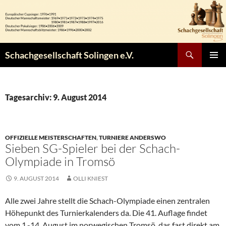
Zum
Inhalt
springen
Suchen
Schachgesellschaft Solingen e.V.
PRIMÄR
MENÜ
Tagesarchiv: 9. August 2014
OFFIZIELLE MEISTERSCHAFTEN
,
TURNIERE ANDERSWO
Sieben SG-Spieler bei der Schach-
Olympiade in Tromsö
9. AUGUST 2014
OLLI KNIEST
Alle zwei Jahre stellt die Schach-Olympiade einen zentralen
Höhepunkt des Turnierkalenders da. Die 41. Auflage findet
vom 1.-14. August im norwegischen Tromsö, das fast direkt am