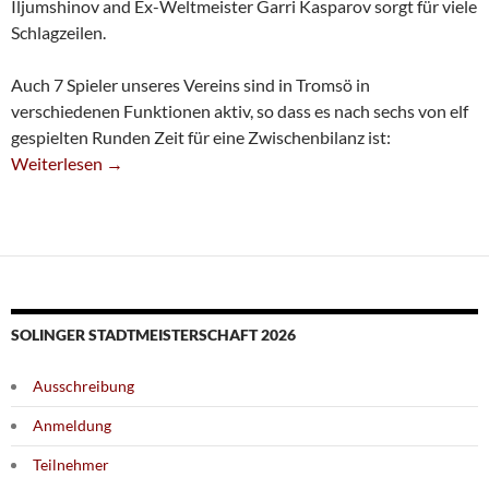
Iljumshinov and Ex-Weltmeister Garri Kasparov sorgt für viele
Schlagzeilen.
Auch 7 Spieler unseres Vereins sind in Tromsö in
verschiedenen Funktionen aktiv, so dass es nach sechs von elf
gespielten Runden Zeit für eine Zwischenbilanz ist:
Sieben SG-Spieler Bei Der Schach-Olympiade In Tromsö
Weiterlesen
→
SOLINGER STADTMEISTERSCHAFT 2026
Ausschreibung
Anmeldung
Teilnehmer