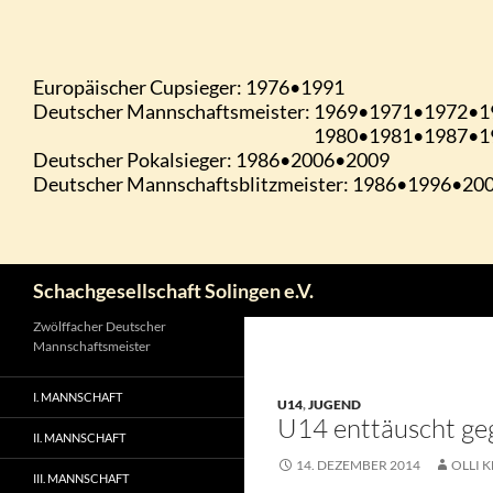
Zum
Inhalt
springen
Suchen
Schachgesellschaft Solingen e.V.
Zwölffacher Deutscher
Mannschaftsmeister
I. MANNSCHAFT
U14
,
JUGEND
U14 enttäuscht ge
II. MANNSCHAFT
14. DEZEMBER 2014
OLLI K
III. MANNSCHAFT