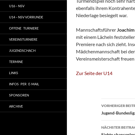
Turmendspiel noch sehr hart
U16 – NSV
ebenfalls ihrem Kontrahente
Niederlage besiegelt war.
U14 – NSV VORRUNDE
OFFENE TURNIERE
Mannschaftsführer
Joachim
mit einem Lächeln feststelle
VEREINSTURNIERE
Premiere nach sich zieht. Ins
JUGENDSCHACH
Mädchenmannschaft bei der
Vereinsmeisterschaft freuen
TERMINE
Zur Seite der U14
LINKS
INFOS PER E-MAIL
SPONSOREN
Beitragsn
VORHERIGER BEIT
ARCHIVE
Jugend-Bundeslig
NÄCHSTER BEITRA
Siebte chancenlos