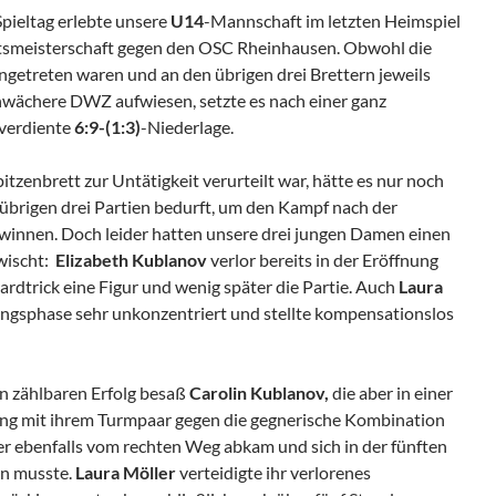
pieltag erlebte unsere
U14
-Mannschaft im letzten Heimspiel
smeisterschaft gegen den OSC Rheinhausen. Obwohl die
angetreten waren und an den übrigen drei Brettern jeweils
hwächere DWZ aufwiesen, setzte es nach einer ganz
 verdiente
6:9-(1:3)
-Niederlage.
itzenbrett zur Untätigkeit verurteilt war, hätte es nur noch
 übrigen drei Partien bedurft, um den Kampf nach der
innen. Doch leider hatten unsere drei jungen Damen einen
wischt:
Elizabeth Kublanov
verlor bereits in der Eröffnung
rdtrick eine Figur und wenig später die Partie. Auch
Laura
nungsphase sehr unkonzentriert und stellte kompensationslos
n zählbaren Erfolg besaß
Carolin Kublanov,
die aber in einer
ung mit ihrem Turmpaar gegen die gegnerische Kombination
er ebenfalls vom rechten Weg abkam und sich in der fünften
en musste.
Laura Möller
verteidigte ihr verlorenes