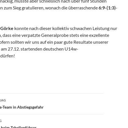
näckig, musste aber schließlich nach über fünf Stunden
n zum Sieg gratulieren, wonach die überraschende
6:9-(1:3)
-
 Görke
konnte nach dieser kollektiv schwachen Leistung nur
n, dass eine verpatzte Generalprobe stets eine exzellente
ofern sollten wir uns auf ein paar gute Resultate unserer
 am 27.12. startenden deutschen U14w-
 dürfen!
avigation
RAG
a-Team in Abstiegsgefahr
G
 beim Tabellenführer