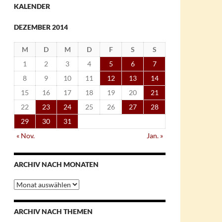
KALENDER
DEZEMBER 2014
M
D
M
D
F
S
S
1
2
3
4
5
6
7
8
9
10
11
12
13
14
15
16
17
18
19
20
21
22
23
24
25
26
27
28
29
30
31
« Nov.
Jan. »
ARCHIV NACH MONATEN
Archiv
nach
Monaten
ARCHIV NACH THEMEN