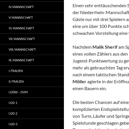
Einen sehr enttäuschenden S
IV. MANNSCHAFT
der Niederrhein-Mannschaft
V. MANNSCHAFT
Gäste nur mit drei Spielern 
eine um über 100 Punkte sc
VI. MANNSCHAFT
schwachen Vorstellung eine
VII. MANNSCHAFT
Nachdem
Malik Sherif
am Sp
VIII. MANNSCHAFT
eines vollen Zählers aus den
Jugend-Punktwertung zu gew
IX. MANNSCHAFT
mehr als gebrauchten Tag er
I. FRAUEN
nach einem taktischen Standa
Möller
agierte in der Eröff
II. FRAUEN
einen Bauern ein.
U20W – DVM
Die besten Chancen auf eine
U20-1
komplizierten Endspielstell
U20-2
von Turm, Läufer und Spring
Spielstunde geschlagen geb
U20-3