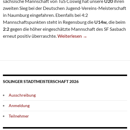
sächsische Mannschaft von TuS Coswig hat unsere
U20
ihren
zweiten Sieg bei der Deutschen Jugend-Vereins-Meisterschaft
in Naumburg eingefahren. Ebenfalls bei 4:2
Mannschaftspunkten steht in Regensburg die
U14w,
die beim
2:2
gegen die höher eingeschätzte Mannschaft des SF Sasbach
Erfolgreiche Aufholjagd Gegen Cosw
erneut positiv überraschte.
Weiterlesen
→
SOLINGER STADTMEISTERSCHAFT 2026
Ausschreibung
Anmeldung
Teilnehmer