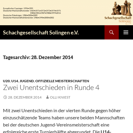
Zum
Inhalt
springen
Suchen
Schachgesellschaft Solingen e.V.
PRIMÄR
MENÜ
Tagesarchiv: 28. Dezember 2014
U20
,
U14
,
JUGEND
,
OFFIZIELLE MEISTERSCHAFTEN
Zwei Unentschieden in Runde 4
28. DEZEMBER 2014
OLLI KNIEST
Mit zwei Unentschieden in der vierten Runde gegen höher
einzuschätzende Teams haben unsere beiden Mannschaften
bei der deutschen Jugend-Vereinsmeisterschaft eine
erfolgreiche erste Turnierhälfte abgerundet. Die
U14-