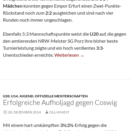
Mädchen
konnten gegen Empor Erfurt einen Zwei-Punkte-
Rückstand noch zum
2:2
ausgleichen und sind nach vier
Runden noch immer ungeschlagen.
Ebenfalls 5:3 Mannschaftspunkte weist die
U20
auf, die gegen
den amtierenden NRW-Meister SG Porz ihre bisher beste
Turnierleistung zeigte und ein hoch verdientes
3:3
-
Zwei Unentschieden In Runde 4
Unentschieden erreichte.
Weiterlesen
→
U20
,
U14
,
JUGEND
,
OFFIZIELLE MEISTERSCHAFTEN
Erfolgreiche Aufholjagd gegen Coswig
28. DEZEMBER 2014
OLLI KNIEST
Mit einem hart umkämpften
3½:2½
-Erfolg gegen die