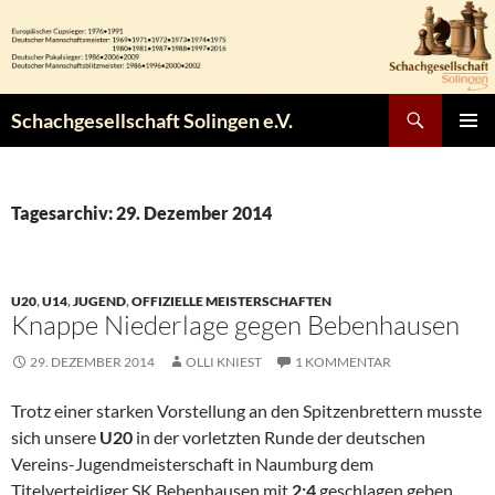
Zum
Inhalt
springen
Suchen
Schachgesellschaft Solingen e.V.
PRIMÄR
MENÜ
Tagesarchiv: 29. Dezember 2014
U20
,
U14
,
JUGEND
,
OFFIZIELLE MEISTERSCHAFTEN
Knappe Niederlage gegen Bebenhausen
29. DEZEMBER 2014
OLLI KNIEST
1 KOMMENTAR
Trotz einer starken Vorstellung an den Spitzenbrettern musste
sich unsere
U20
in der vorletzten Runde der deutschen
Vereins-Jugendmeisterschaft in Naumburg dem
Titelverteidiger SK Bebenhausen mit
2:4
geschlagen geben.