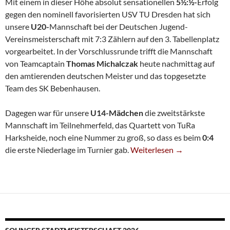
Mit einem in dieser Höhe absolut sensationellen
5½:½-
Erfolg
gegen den nominell favorisierten USV TU Dresden hat sich
unsere
U20-
Mannschaft bei der Deutschen Jugend-
Vereinsmeisterschaft mit 7:3 Zählern auf den 3. Tabellenplatz
vorgearbeitet. In der Vorschlussrunde trifft die Mannschaft
von Teamcaptain
Thomas Michalczak
heute nachmittag auf
den amtierenden deutschen Meister und das topgesetzte
Team des SK Bebenhausen.
Dagegen war für unsere
U14-Mädchen
die zweitstärkste
Mannschaft im Teilnehmerfeld, das Quartett von TuRa
Harksheide, noch eine Nummer zu groß, so dass es beim
0:4
U20 In Absoluter Gala-For
die erste Niederlage im Turnier gab.
Weiterlesen
→