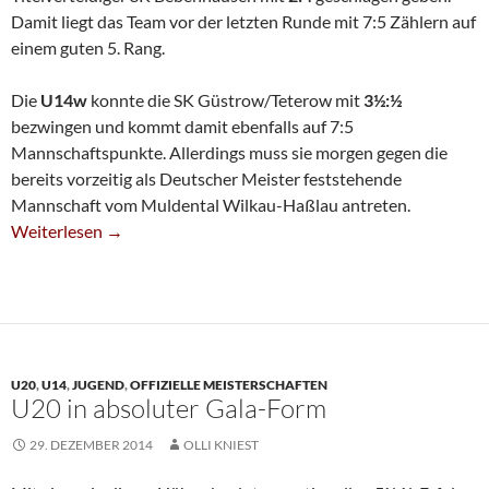
Damit liegt das Team vor der letzten Runde mit 7:5 Zählern auf
einem guten 5. Rang.
Die
U14w
konnte die SK Güstrow/Teterow mit
3½:½
bezwingen und kommt damit ebenfalls auf 7:5
Mannschaftspunkte. Allerdings muss sie morgen gegen die
bereits vorzeitig als Deutscher Meister feststehende
Mannschaft vom Muldental Wilkau-Haßlau antreten.
Knappe Niederlage Gegen Bebenhausen
Weiterlesen
→
U20
,
U14
,
JUGEND
,
OFFIZIELLE MEISTERSCHAFTEN
U20 in absoluter Gala-Form
29. DEZEMBER 2014
OLLI KNIEST