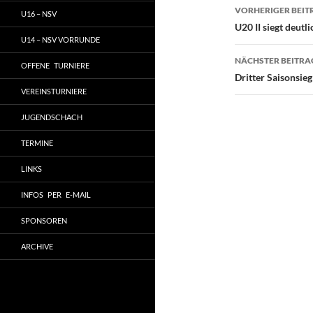
Beitragsn
VORHERIGER BEIT
U16 – NSV
U20 II siegt deutli
U14 – NSV VORRUNDE
NÄCHSTER BEITRA
OFFENE TURNIERE
Dritter Saisonsie
VEREINSTURNIERE
JUGENDSCHACH
TERMINE
LINKS
INFOS PER E-MAIL
SPONSOREN
ARCHIVE