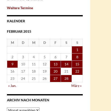
Weitere Termine
KALENDER
FEBRUAR 2015
M
D
M
D
F
S
S
1
2
3
4
5
6
7
8
9
10
11
12
13
14
15
16
17
18
19
20
21
22
23
24
25
26
27
28
« Jan.
März »
ARCHIV NACH MONATEN
Archiv