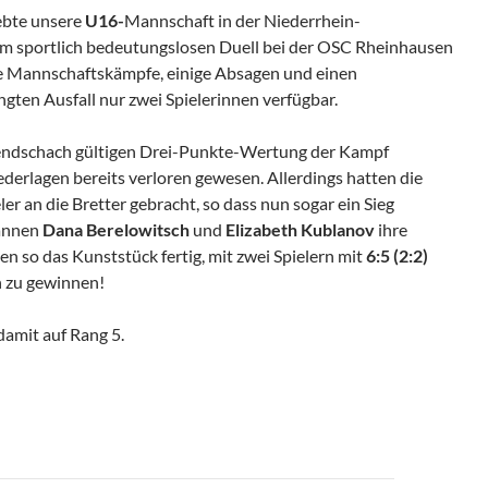
lebte unsere
U16-
Mannschaft in der Niederrhein-
Im sportlich bedeutungslosen Duell bei der OSC Rheinhausen
le Mannschaftskämpfe, einige Absagen und einen
ngten Ausfall nur zwei Spielerinnen verfügbar.
endschach gültigen Drei-Punkte-Wertung der Kampf
derlagen bereits verloren gewesen. Allerdings hatten die
er an die Bretter gebracht, so dass nun sogar ein Sieg
wannen
Dana Berelowitsch
und
Elizabeth Kublanov
ihre
n so das Kunststück fertig, mit zwei Spielern mit
6:5 (2:2)
n zu gewinnen!
damit auf Rang 5.