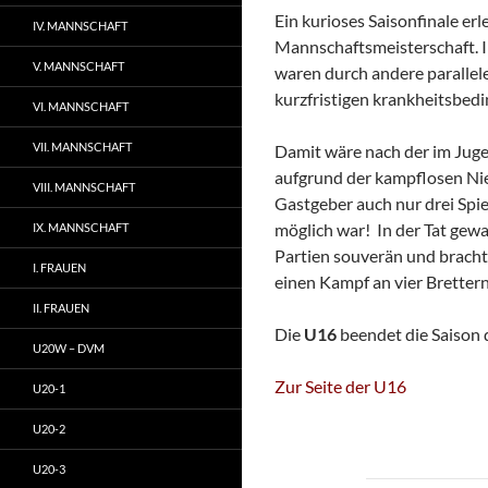
Ein kurioses Saisonfinale er
IV. MANNSCHAFT
Mannschaftsmeisterschaft. 
V. MANNSCHAFT
waren durch andere paralle
kurzfristigen krankheitsbedi
VI. MANNSCHAFT
VII. MANNSCHAFT
Damit wäre nach der im Jug
aufgrund der kampflosen Nie
VIII. MANNSCHAFT
Gastgeber auch nur drei Spiel
möglich war! In der Tat ge
IX. MANNSCHAFT
Partien souverän und brachte
I. FRAUEN
einen Kampf an vier Bretter
II. FRAUEN
Die
U16
beendet die Saison 
U20W – DVM
Zur Seite der U16
U20-1
U20-2
U20-3