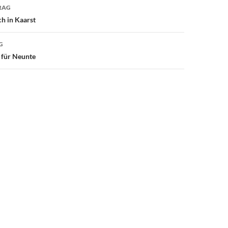
avigation
RAG
ch in Kaarst
G
g für Neunte