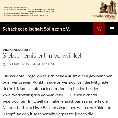
Zum
Inhalt
springen
Suchen
Schachgesellschaft Solingen e.V.
PRIMÄR
MENÜ
VII. MANNSCHAFT
Siebte remisiert in Vohwinkel
15. MÄRZ 2015
OLLI KNIEST
Die beliebte Frage, ob es sich beim
4:4
um einen gewonnenen
oder verlorenen Punkt handelte, vermochten die Mitglieder
der
VII.
Mannschaft nach dem Unentschieden bei der
Zweitvertretung des Vohwinkeler SC II auch nicht zu
beantworten. Im Duell der Tabellennachbarn sammelte die
Mannschaft von
Uwe Barche
zwar einen weiteren Zähler im
Kampf um den Klassenerhalt, verpasste jedoch die