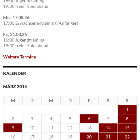
16:00 Jugendtraining
19:30 freier Spielabend
Mo., 17.08.26
17:00 Erwachsenentraining (Anfänger)
Fr., 21.08.26
16:00 Jugendtraining
19:30 freier Spielabend
Weitere Termine
KALENDER
MÄRZ 2015
M
D
M
D
F
S
S
1
2
3
4
5
6
7
8
9
10
11
12
13
14
15
16
17
18
19
20
21
22