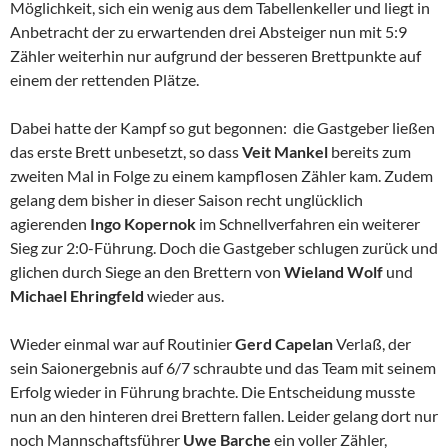
Möglichkeit, sich ein wenig aus dem Tabellenkeller und liegt in
Anbetracht der zu erwartenden drei Absteiger nun mit 5:9
Zähler weiterhin nur aufgrund der besseren Brettpunkte auf
einem der rettenden Plätze.
Dabei hatte der Kampf so gut begonnen: die Gastgeber ließen
das erste Brett unbesetzt, so dass
Veit Mankel
bereits zum
zweiten Mal in Folge zu einem kampflosen Zähler kam. Zudem
gelang dem bisher in dieser Saison recht unglücklich
agierenden
Ingo Kopernok
im Schnellverfahren ein weiterer
Sieg zur 2:0-Führung. Doch die Gastgeber schlugen zurück und
glichen durch Siege an den Brettern von
Wieland Wolf
und
Michael Ehringfeld
wieder aus.
Wieder einmal war auf Routinier
Gerd Capelan
Verlaß, der
sein Saionergebnis auf 6/7 schraubte und das Team mit seinem
Erfolg wieder in Führung brachte. Die Entscheidung musste
nun an den hinteren drei Brettern fallen. Leider gelang dort nur
noch Mannschaftsführer
Uwe Barche
ein voller Zähler,