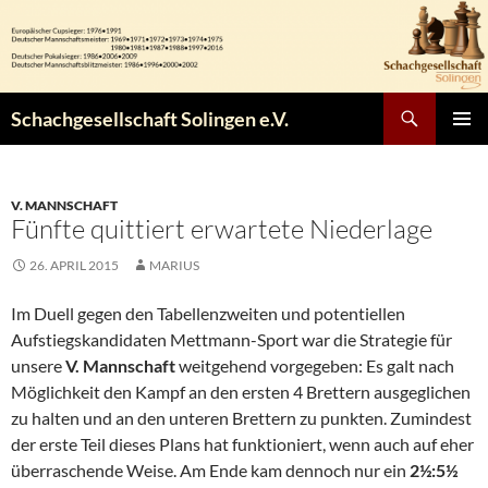
Zum
Inhalt
springen
Suchen
Schachgesellschaft Solingen e.V.
PRIMÄR
MENÜ
V. MANNSCHAFT
Fünfte quittiert erwartete Niederlage
26. APRIL 2015
MARIUS
Im Duell gegen den Tabellenzweiten und potentiellen
Aufstiegskandidaten Mettmann-Sport war die Strategie für
unsere
V. Mannschaft
weitgehend vorgegeben: Es galt nach
Möglichkeit den Kampf an den ersten 4 Brettern ausgeglichen
zu halten und an den unteren Brettern zu punkten. Zumindest
der erste Teil dieses Plans hat funktioniert, wenn auch auf eher
überraschende Weise. Am Ende kam dennoch nur ein
2½:5½