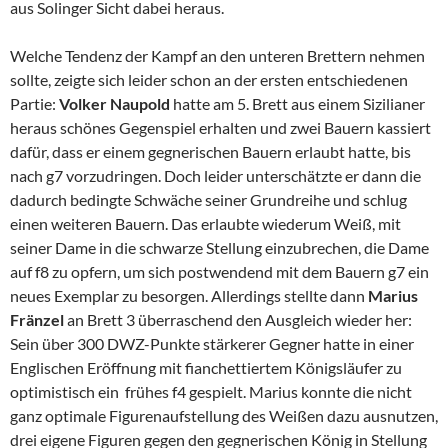
aus Solinger Sicht dabei heraus.
Welche Tendenz der Kampf an den unteren Brettern nehmen
sollte, zeigte sich leider schon an der ersten entschiedenen
Partie:
Volker Naupold
hatte am 5. Brett aus einem Sizilianer
heraus schönes Gegenspiel erhalten und zwei Bauern kassiert
dafür, dass er einem gegnerischen Bauern erlaubt hatte, bis
nach g7 vorzudringen. Doch leider unterschätzte er dann die
dadurch bedingte Schwäche seiner Grundreihe und schlug
einen weiteren Bauern. Das erlaubte wiederum Weiß, mit
seiner Dame in die schwarze Stellung einzubrechen, die Dame
auf f8 zu opfern, um sich postwendend mit dem Bauern g7 ein
neues Exemplar zu besorgen. Allerdings stellte dann
Marius
Fränzel
an Brett 3 überraschend den Ausgleich wieder her:
Sein über 300 DWZ-Punkte stärkerer Gegner hatte in einer
Englischen Eröffnung mit fianchettiertem Königsläufer zu
optimistisch ein frühes f4 gespielt. Marius konnte die nicht
ganz optimale Figurenaufstellung des Weißen dazu ausnutzen,
drei eigene Figuren gegen den gegnerischen König in Stellung