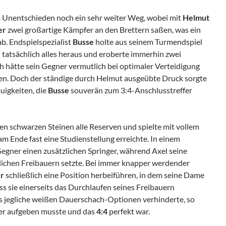
 Unentschieden noch ein sehr weiter Weg, wobei mit
Helmut
er
zwei großartige Kämpfer an den Brettern saßen, was ein
b. Endspielspezialist
Busse
holte aus seinem Turmendspiel
 tatsächlich alles heraus und eroberte immerhin zwei
 hätte sein Gegner vermutlich bei optimaler Verteidigung
en. Doch der ständige durch Helmut ausgeübte Druck sorgte
auigkeiten, die
Busse
souverän zum 3:4-Anschlusstreffer
den schwarzen Steinen alle Reserven und spielte mit vollem
am Ende fast eine Studienstellung erreichte. In einem
gner einen zusätzlichen Springer, während Axel seine
lichen Freibauern setzte. Bei immer knapper werdender
r
schließlich eine Position herbeiführen, in dem seine Dame
ss sie einerseits das Durchlaufen seines Freibauern
s jegliche weißen Dauerschach-Optionen verhinderte, so
ter aufgeben musste und das
4:4
perfekt war.