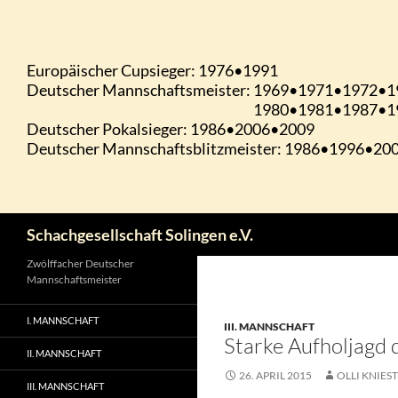
Zum
Inhalt
springen
Suchen
Schachgesellschaft Solingen e.V.
Zwölffacher Deutscher
Mannschaftsmeister
I. MANNSCHAFT
III. MANNSCHAFT
Starke Aufholjagd 
II. MANNSCHAFT
26. APRIL 2015
OLLI KNIEST
III. MANNSCHAFT