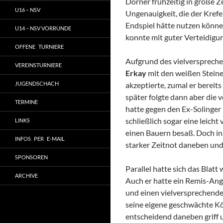
Dorner frühzeitig in große Z
U16 – NSV
Ungenauigkeit, die der Kre
Endspiel hätte nutzen könne
U14 – NSV VORRUNDE
konnte mit guter Verteidigun
OFFENE TURNIERE
Aufgrund des vielversprech
VEREINSTURNIERE
Erkay
mit den weißen Steinen
JUGENDSCHACH
akzeptierte, zumal er bereit
später folgte dann aber die
TERMINE
hatte gegen den Ex-Solinger
schließlich sogar eine leicht 
LINKS
einen Bauern besaß. Doch in 
INFOS PER E-MAIL
starker Zeitnot daneben und 
SPONSOREN
Parallel hatte sich das Blatt
ARCHIVE
Auch er hatte ein Remis-An
und einen vielversprechenden
seine eigene geschwächte Kö
entscheidend daneben griff u