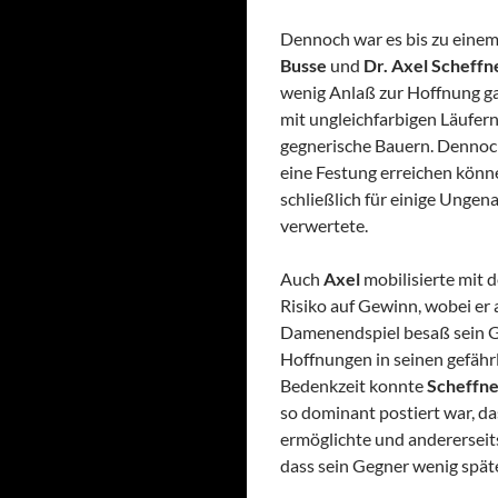
Dennoch war es bis zu einem
Busse
und
Dr. Axel Scheffn
wenig Anlaß zur Hoffnung ga
mit ungleichfarbigen Läufern
gegnerische Bauern. Dennoch
eine Festung erreichen könn
schließlich für einige Ungen
verwertete.
Auch
Axel
mobilisierte mit 
Risiko auf Gewinn, wobei er 
Damenendspiel besaß sein Ge
Hoffnungen in seinen gefähr
Bedenkzeit konnte
Scheffne
so dominant postiert war, da
ermöglichte und andererseit
dass sein Gegner wenig spä