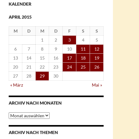
KALENDER
APRIL 2015
M
D
M
D
F
S
S
1
2
3
4
5
6
7
8
9
10
11
12
13
14
15
16
17
18
19
20
21
22
23
24
25
26
27
28
29
30
« März
Mai »
ARCHIV NACH MONATEN
Archiv
nach
Monaten
ARCHIV NACH THEMEN