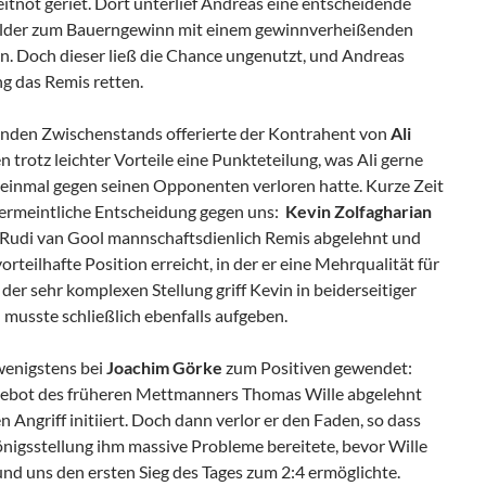
eitnot geriet. Dort unterlief Andreas eine entscheidende
felder zum Bauerngewinn mit einem gewinnverheißenden
n. Doch dieser ließ die Chance ungenutzt, und Andreas
g das Remis retten.
enden Zwischenstands offerierte der Kontrahent von
Ali
 trotz leichter Vorteile eine Punkteteilung, was Ali gerne
s einmal gegen seinen Opponenten verloren hatte. Kurze Zeit
 vermeintliche Entscheidung gegen uns:
Kevin Zolfagharian
 Rudi van Gool mannschaftsdienlich Remis abgelehnt und
vorteilhafte Position erreicht, in der er eine Mehrqualität für
der sehr komplexen Stellung griff Kevin in beiderseitiger
musste schließlich ebenfalls aufgeben.
 wenigstens bei
Joachim Görke
zum Positiven gewendet:
gebot des früheren Mettmanners Thomas Wille abgelehnt
 Angriff initiiert. Doch dann verlor er den Faden, so dass
nigsstellung ihm massive Probleme bereitete, bevor Wille
nd uns den ersten Sieg des Tages zum 2:4 ermöglichte.