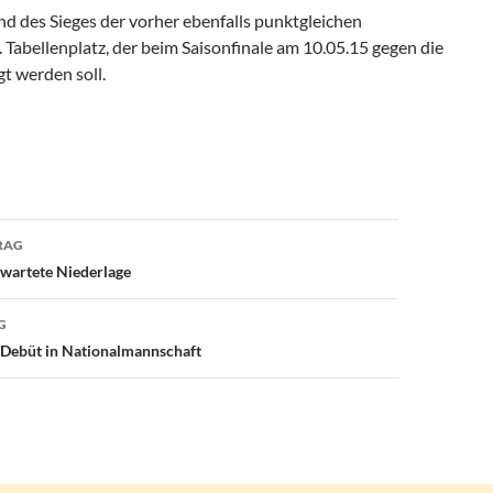
und des Sieges der vorher ebenfalls punktgleichen
Tabellenplatz, der beim Saisonfinale am 10.05.15 gegen die
t werden soll.
avigation
RAG
erwartete Niederlage
G
 Debüt in Nationalmannschaft