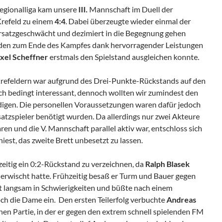
Regionalliga kam unsere
III.
Mannschaft im Duell der
Krefeld zu einem
4:4
. Dabei überzeugte wieder einmal der
rsatzgeschwächt und dezimiert in die Begegnung gehen
den zum Ende des Kampfes dank hervorragender Leistungen
Axel Scheffner
erstmals den Spielstand ausgleichen konnte.
Krefeldern war aufgrund des Drei-Punkte-Rückstands auf den
och bedingt interessant, dennoch wollten wir zumindest den
idigen. Die personellen Voraussetzungen waren dafür jedoch
rsatzspieler benötigt wurden. Da allerdings nur zwei Akteure
ren und die V. Mannschaft parallel aktiv war, entschloss sich
est, das zweite Brett unbesetzt zu lassen.
zeitig ein 0:2-Rückstand zu verzeichnen, da
Ralph Blasek
 erwischt hatte. Frühzeitig besaß er Turm und Bauer gegen
et langsam in Schwierigkeiten und büßte nach einem
ch die Dame ein. Den ersten Teilerfolg verbuchte
Andreas
hen Partie, in der er gegen den extrem schnell spielenden FM