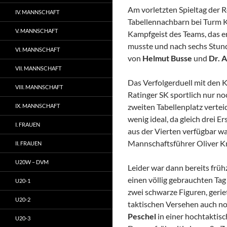
Am vorletzten Spieltag der 
IV. MANNSCHAFT
Tabellennachbarn bei Turm 
V. MANNSCHAFT
Kampfgeist des Teams, das e
musste und nach sechs Stun
VI. MANNSCHAFT
von
Helmut Busse
und
Dr. 
VII. MANNSCHAFT
Das Verfolgerduell mit den 
VIII. MANNSCHAFT
Ratinger SK sportlich nur n
zweiten Tabellenplatz verte
IX. MANNSCHAFT
wenig ideal, da gleich drei E
I. FRAUEN
aus der Vierten verfügbar wa
Mannschaftsführer Oliver Kni
II. FRAUEN
U20W – DVM
Leider war dann bereits früh
einen völlig gebrauchten Tag
U20-1
zwei schwarze Figuren, geri
U20-2
taktischen Versehen auch no
Peschel
in einer hochtaktisc
U20-3