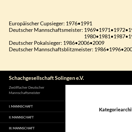
Zum
Inhalt
springen
Suchen
Schachgesellschaft Solingen e.V.
Zwölffacher Deutscher
Mannschaftsmeister
I. MANNSCHAFT
Kategoriearchi
II. MANNSCHAFT
III. MANNSCHAFT