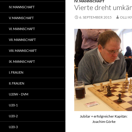
IV. MANNSCHAFT
Vierte dreht umkä
IV. MANNSCHAFT
6. SEPTEMBER 2015
OLLI K
V. MANNSCHAFT
VI. MANNSCHAFT
VII. MANNSCHAFT
VIII. MANNSCHAFT
IX. MANNSCHAFT
I. FRAUEN
II. FRAUEN
U20W – DVM
U20-1
U20-2
Jubilar + erfolgreicher Kapitän:
Joachim Görke
U20-3