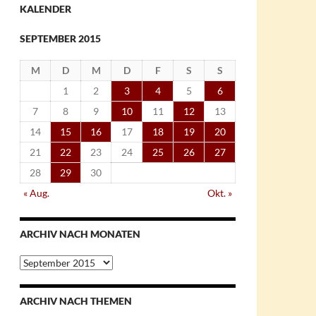
KALENDER
SEPTEMBER 2015
M
D
M
D
F
S
S
1
2
3
4
5
6
7
8
9
10
11
12
13
14
15
16
17
18
19
20
21
22
23
24
25
26
27
28
29
30
« Aug.
Okt. »
ARCHIV NACH MONATEN
Archiv
nach
Monaten
ARCHIV NACH THEMEN