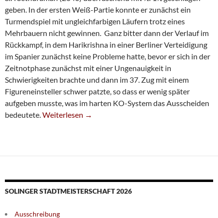
geben. In der ersten Weiß-Partie konnte er zunächst ein
Turmendspiel mit ungleichfarbigen Läufern trotz eines
Mehrbauern nicht gewinnen. Ganz bitter dann der Verlauf im
Rückkampf, in dem Harikrishna in einer Berliner Verteidigung
im Spanier zunächst keine Probleme hatte, bevor er sich in der
Zeitnotphase zunächst mit einer Ungenauigkeit in
Schwierigkeiten brachte und dann im 37. Zug mit einem
Figureneinsteller schwer patzte, so dass er wenig später
aufgeben musste, was im harten KO-System das Ausscheiden
Harikrishna Scheitert Gegen Landsmann
bedeutete.
Weiterlesen
→
SOLINGER STADTMEISTERSCHAFT 2026
Ausschreibung