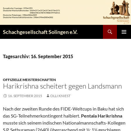
Zum
Inhalt
springen
Suchen
Schachgesellschaft Solingen e.V.
PRIMÄR
MENÜ
Tagesarchiv: 16. September 2015
OFFIZIELLE MEISTERSCHAFTEN
Harikrishna scheitert gegen Landsmann
16. SEPTEMBER 2015
OLLI KNIEST
Nach der zweiten Runde des FIDE-Weltcups in Baku hat sich
das SG-Teilnehmerkontingent halbiert.
Pentala Harikrishna
musste sich seinem indischen Nationalmannschafts-Kollegen
S.P. Sethuraman (2640) überraschend mit ½: 1½ geschlagen