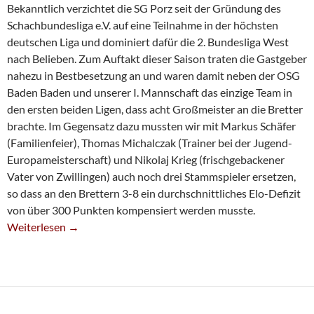
Bekanntlich verzichtet die SG Porz seit der Gründung des
Schachbundesliga e.V. auf eine Teilnahme in der höchsten
deutschen Liga und dominiert dafür die 2. Bundesliga West
nach Belieben. Zum Auftakt dieser Saison traten die Gastgeber
nahezu in Bestbesetzung an und waren damit neben der OSG
Baden Baden und unserer I. Mannschaft das einzige Team in
den ersten beiden Ligen, dass acht Großmeister an die Bretter
brachte. Im Gegensatz dazu mussten wir mit Markus Schäfer
(Familienfeier), Thomas Michalczak (Trainer bei der Jugend-
Europameisterschaft) und Nikolaj Krieg (frischgebackener
Vater von Zwillingen) auch noch drei Stammspieler ersetzen,
so dass an den Brettern 3-8 ein durchschnittliches Elo-Defizit
von über 300 Punkten kompensiert werden musste.
Zweite Verpasst Sensation In Porz
Weiterlesen
→