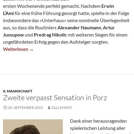
ersten Wochenende perfekt gemacht. Nachdem
Erwin
L’Ami
für eine frühe Führung gesorgt hatte, spielte in der Folge
insbesondere das »Unterhaus« seine nominelle Überlegenheit
aus, so dass die Routiniers
Alexander Naumann
,
Artur
Jussupow
und
Predrag Nikolic
mit weiteren Siegen für einen
ungefährdeten Erfolg gegen den Aufsteiger sorgten.
Souveräner Erfolg Gegen Erfurt
Weiterlesen
→
II. MANNSCHAFT
Zweite verpasst Sensation in Porz
20. SEPTEMBER 2015
OLLI KNIEST
Dank einer herausragenden
spielerischen Leistung aller