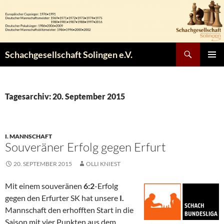
Zum
Inhalt
springen
Suchen
Schachgesellschaft Solingen e.V.
PRIMÄR
MENÜ
Tagesarchiv: 20. September 2015
I. MANNSCHAFT
Souveräner Erfolg gegen Erfurt
20. SEPTEMBER 2015
OLLI KNIEST
Mit einem souveränen
6:2
-Erfolg
gegen den Erfurter SK hat unsere
I.
Mannschaft den erhofften Start in die
Saison mit vier Punkten aus dem