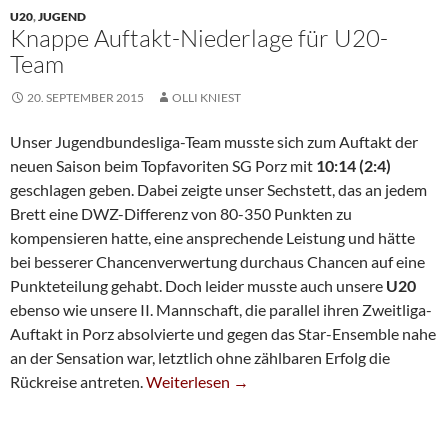
U20
,
JUGEND
Knappe Auftakt-Niederlage für U20-
Team
20. SEPTEMBER 2015
OLLI KNIEST
Unser Jugendbundesliga-Team musste sich zum Auftakt der
neuen Saison beim Topfavoriten SG Porz mit
10:14 (2:4)
geschlagen geben. Dabei zeigte unser Sechstett, das an jedem
Brett eine DWZ-Differenz von 80-350 Punkten zu
kompensieren hatte, eine ansprechende Leistung und hätte
bei besserer Chancenverwertung durchaus Chancen auf eine
Punkteteilung gehabt. Doch leider musste auch unsere
U20
ebenso wie unsere II. Mannschaft, die parallel ihren Zweitliga-
Auftakt in Porz absolvierte und gegen das Star-Ensemble nahe
an der Sensation war, letztlich ohne zählbaren Erfolg die
Knappe Auftakt-Niederlage Für U20-Team
Rückreise antreten.
Weiterlesen
→