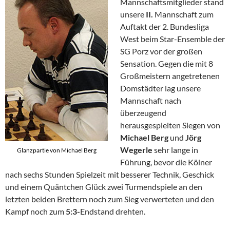
Mannschaftsmitglieder stand
unsere
II.
Mannschaft zum
Auftakt der 2. Bundesliga
West beim Star-Ensemble der
SG Porz vor der großen
Sensation. Gegen die mit 8
Großmeistern angetretenen
Domstädter lag unsere
Mannschaft nach
überzeugend
herausgespielten Siegen von
Michael Berg
und
Jörg
Wegerle
sehr lange in
Glanzpartie von Michael Berg
Führung, bevor die Kölner
nach sechs Stunden Spielzeit mit besserer Technik, Geschick
und einem Quäntchen Glück zwei Turmendspiele an den
letzten beiden Brettern noch zum Sieg verwerteten und den
Kampf noch zum
5:3-
Endstand drehten.