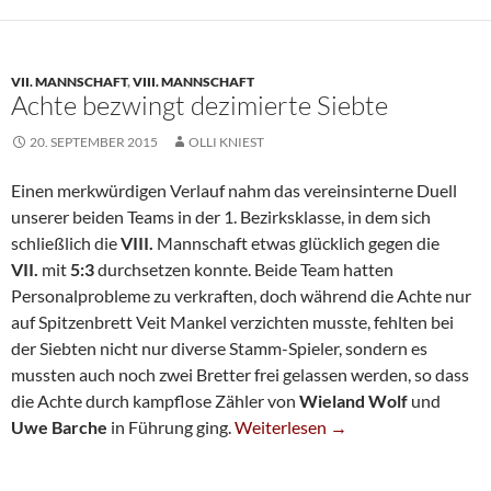
VII. MANNSCHAFT
,
VIII. MANNSCHAFT
Achte bezwingt dezimierte Siebte
20. SEPTEMBER 2015
OLLI KNIEST
Einen merkwürdigen Verlauf nahm das vereinsinterne Duell
unserer beiden Teams in der 1. Bezirksklasse, in dem sich
schließlich die
VIII.
Mannschaft etwas glücklich gegen die
VII.
mit
5:3
durchsetzen konnte. Beide Team hatten
Personalprobleme zu verkraften, doch während die Achte nur
auf Spitzenbrett Veit Mankel verzichten musste, fehlten bei
der Siebten nicht nur diverse Stamm-Spieler, sondern es
mussten auch noch zwei Bretter frei gelassen werden, so dass
die Achte durch kampflose Zähler von
Wieland Wolf
und
Achte Bezwingt Dezimierte Siebte
Uwe Barche
in Führung ging.
Weiterlesen
→