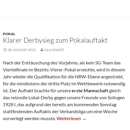
POKAL
Klarer Derbysieg zum Pokalauftakt
30. AUGUST 2015
OLLI KNIEST
Nach der Enttäuschung des Vorjahres, als kein SG-Team das
Viertelfinale im Bezirks-Vierer-Pokal erreichte, wird in diesem
Jahr wieder die Qualifikation für die NRW-Ebene angestrebt,
für die mindestens der dritte Platz im Wettbewerb notwendig
ist. Der Auftakt brachte für unsere
erste Mannschaft
gleich
das reizvolle Lokal-Derby gegen unsere Freunde von Solingen
1928 I, das aufgrund des bereits am kommenden Sonntag
stattfindenden Auftakts der Verbandsliga um eine Woche
Klarer Derbysieg Zum Pokalauftakt
vorverlegt werden musste.
Weiterlesen
→