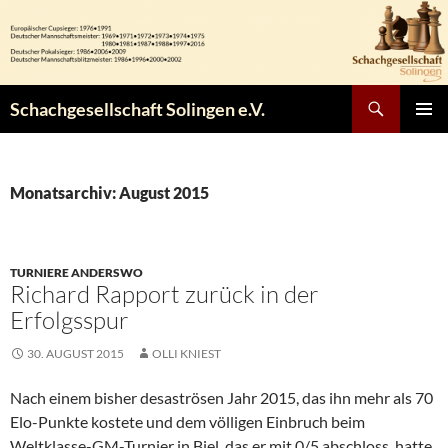
Zum
Inhalt
springen
Suchen
Schachgesellschaft Solingen e.V.
PRIMÄR
MENÜ
Monatsarchiv: August 2015
TURNIERE ANDERSWO
Richard Rapport zurück in der
Erfolgsspur
30. AUGUST 2015
OLLI KNIEST
Nach einem bisher desaströsen Jahr 2015, das ihn mehr als 70
Elo-Punkte kostete und dem völligen Einbruch beim
Weltklasse-GM-Turnier in Biel, das er mit 0/5 abschloss, hatte