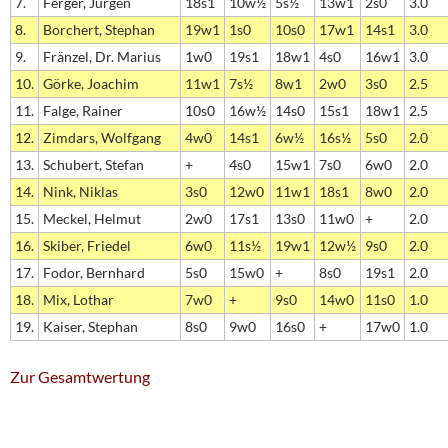
7.
Ferger, Jürgen
18s1
10w½
5s½
13w1
2s0
3.0
8.
Borchert, Stephan
19w1
1s0
10s0
17w1
14s1
3.0
9.
Fränzel, Dr. Marius
1w0
19s1
18w1
4s0
16w1
3.0
10.
Görke, Joachim
11w1
7s½
8w1
2w0
3s0
2.5
11.
Falge, Rainer
10s0
16w½
14s0
15s1
18w1
2.5
12.
Zimdars, Wolfgang
4w0
14s1
6w½
16s½
5s0
2.0
13.
Schubert, Stefan
+
4s0
15w1
7s0
6w0
2.0
14.
Nink, Niklas
3s0
12w0
11w1
18s1
8w0
2.0
15.
Meckel, Helmut
2w0
17s1
13s0
11w0
+
2.0
16.
Skiber, Friedel
6w0
11s½
19w1
12w½
9s0
2.0
17.
Fodor, Bernhard
5s0
15w0
+
8s0
19s1
2.0
18.
Mix, Lothar
7w0
+
9s0
14w0
11s0
1.0
19.
Kaiser, Stephan
8s0
9w0
16s0
+
17w0
1.0
Zur Gesamtwertung