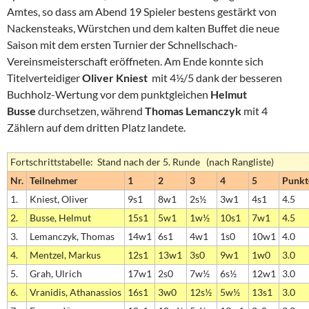
Amtes, so dass am Abend 19 Spieler bestens gestärkt von
Nackensteaks, Würstchen und dem kalten Buffet die neue
Saison mit dem ersten Turnier der Schnellschach-
Vereinsmeisterschaft eröffneten. Am Ende konnte sich
Titelverteidiger
Oliver Kniest
mit 4½/5 dank der besseren
Buchholz-Wertung vor dem punktgleichen
Helmut
Busse
durchsetzen, während
Thomas Lemanczyk
mit 4
Zählern auf dem dritten Platz landete.
Fortschrittstabelle: Stand nach der 5. Runde (nach Rangliste)
Nr.
Teilnehmer
1
2
3
4
5
Punkt
1.
Kniest, Oliver
9s1
8w1
2s½
3w1
4s1
4.5
2.
Busse, Helmut
15s1
5w1
1w½
10s1
7w1
4.5
3.
Lemanczyk, Thomas
14w1
6s1
4w1
1s0
10w1
4.0
4.
Mentzel, Markus
12s1
13w1
3s0
9w1
1w0
3.0
5.
Grah, Ulrich
17w1
2s0
7w½
6s½
12w1
3.0
6.
Vranidis, Athanassios
16s1
3w0
12s½
5w½
13s1
3.0