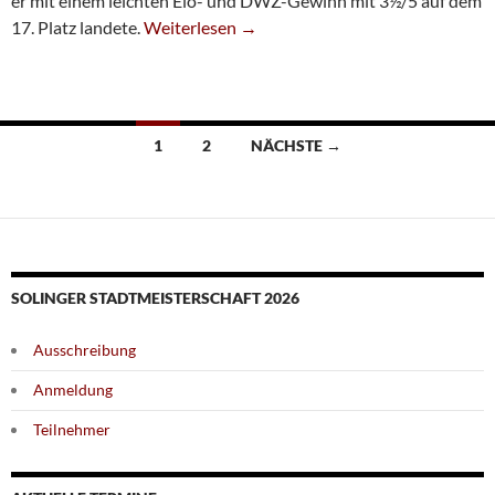
er mit einem leichten Elo- und DWZ-Gewinn mit 3½/5 auf dem
Sechs SG-Akteure Beim Bayer-Sommer-Open
17. Platz landete.
Weiterlesen
→
Beitragsnavigation
1
2
NÄCHSTE →
SOLINGER STADTMEISTERSCHAFT 2026
Ausschreibung
Anmeldung
Teilnehmer