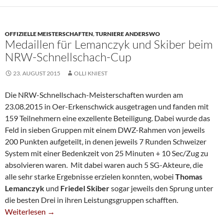
OFFIZIELLE MEISTERSCHAFTEN
,
TURNIERE ANDERSWO
Medaillen für Lemanczyk und Skiber beim
NRW-Schnellschach-Cup
23. AUGUST 2015
OLLI KNIEST
Die NRW-Schnellschach-Meisterschaften wurden am
23.08.2015 in Oer-Erkenschwick ausgetragen und fanden mit
159 Teilnehmern eine exzellente Beteiligung. Dabei wurde das
Feld in sieben Gruppen mit einem DWZ-Rahmen von jeweils
200 Punkten aufgeteilt, in denen jeweils 7 Runden Schweizer
System mit einer Bedenkzeit von 25 Minuten + 10 Sec/Zug zu
absolvieren waren. Mit dabei waren auch 5 SG-Akteure, die
alle sehr starke Ergebnisse erzielen konnten, wobei
Thomas
Lemanczyk
und
Friedel Skiber
sogar jeweils den Sprung unter
die besten Drei in ihren Leistungsgruppen schafften.
Medaillen Für Lemanczyk Und Skiber Beim NRW-Schnellschac
Weiterlesen
→