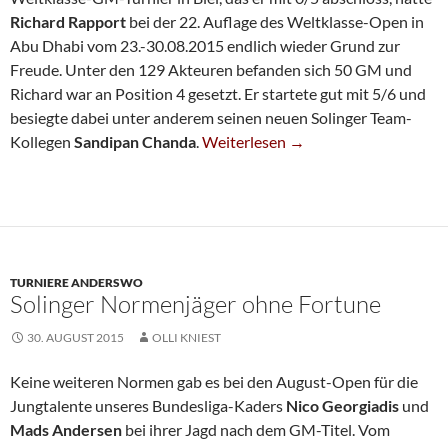
Richard Rapport
bei der 22. Auflage des Weltklasse-Open in
Abu Dhabi vom 23.-30.08.2015 endlich wieder Grund zur
Freude. Unter den 129 Akteuren befanden sich 50 GM und
Richard war an Position 4 gesetzt. Er startete gut mit 5/6 und
besiegte dabei unter anderem seinen neuen Solinger Team-
Richard Rapport Zurück In Der Erfo
Kollegen
Sandipan Chanda
.
Weiterlesen
→
TURNIERE ANDERSWO
Solinger Normenjäger ohne Fortune
30. AUGUST 2015
OLLI KNIEST
Keine weiteren Normen gab es bei den August-Open für die
Jungtalente unseres Bundesliga-Kaders
Nico Georgiadis
und
Mads Andersen
bei ihrer Jagd nach dem GM-Titel. Vom