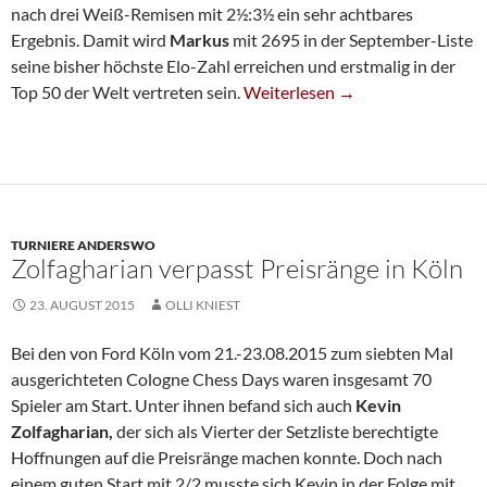
nach drei Weiß-Remisen mit 2½:3½ ein sehr achtbares
Ergebnis. Damit wird
Markus
mit 2695 in der September-Liste
seine bisher höchste Elo-Zahl erreichen und erstmalig in der
Grandioses Ambiente Beim Wie
Top 50 der Welt vertreten sein.
Weiterlesen
→
TURNIERE ANDERSWO
Zolfagharian verpasst Preisränge in Köln
23. AUGUST 2015
OLLI KNIEST
Bei den von Ford Köln vom 21.-23.08.2015 zum siebten Mal
ausgerichteten Cologne Chess Days waren insgesamt 70
Spieler am Start. Unter ihnen befand sich auch
Kevin
Zolfagharian,
der sich als Vierter der Setzliste berechtigte
Hoffnungen auf die Preisränge machen konnte. Doch nach
einem guten Start mit 2/2 musste sich Kevin in der Folge mit