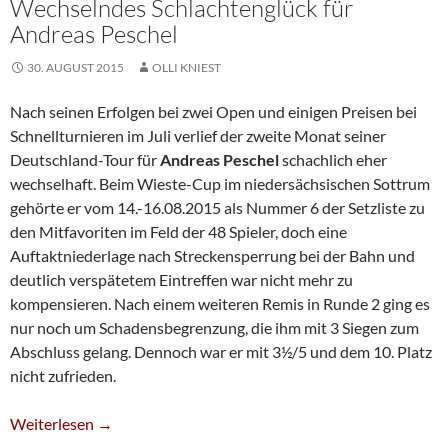
Wechselndes Schlachtenglück für
Andreas Peschel
30. AUGUST 2015
OLLI KNIEST
Nach seinen Erfolgen bei zwei Open und einigen Preisen bei
Schnellturnieren im Juli verlief der zweite Monat seiner
Deutschland-Tour für
Andreas Peschel
schachlich eher
wechselhaft. Beim Wieste-Cup im niedersächsischen Sottrum
gehörte er vom 14.-16.08.2015 als Nummer 6 der Setzliste zu
den Mitfavoriten im Feld der 48 Spieler, doch eine
Auftaktniederlage nach Streckensperrung bei der Bahn und
deutlich verspätetem Eintreffen war nicht mehr zu
kompensieren. Nach einem weiteren Remis in Runde 2 ging es
nur noch um Schadensbegrenzung, die ihm mit 3 Siegen zum
Abschluss gelang. Dennoch war er mit 3½/5 und dem 10. Platz
nicht zufrieden.
Wechselndes Schlachtenglück Für Andreas Peschel
Weiterlesen
→