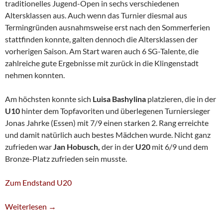
traditionelles Jugend-Open in sechs verschiedenen
Altersklassen aus. Auch wenn das Turnier diesmal aus
Termingründen ausnahmsweise erst nach den Sommerferien
stattfinden konnte, galten dennoch die Altersklassen der
vorherigen Saison. Am Start waren auch 6 SG-Talente, die
zahlreiche gute Ergebnisse mit zurück in die Klingenstadt
nehmen konnten.
Am höchsten konnte sich
Luisa Bashylina
platzieren, die in der
U10
hinter dem Topfavoriten und überlegenen Turniersieger
Jonas Jahrke (Essen) mit 7/9 einen starken 2. Rang erreichte
und damit natürlich auch bestes Mädchen wurde. Nicht ganz
zufrieden war
Jan Hobusch,
der in der
U20
mit 6/9 und dem
Bronze-Platz zufrieden sein musste.
Zum Endstand U20
Zwei Medaillenplätze Beim Xantener Jugend-Open
Weiterlesen
→