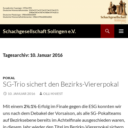
Zum
Inhalt
springen
Suchen
Schachgesellschaft Solingen e.V.
PRIMÄR
MENÜ
Tagesarchiv: 10. Januar 2016
POKAL
SG-Trio sichert den Bezirks-Viererpokal
10. JANUAR 2016
OLLI KNIEST
Mit einem
2½:1½
-Erfolg im Finale gegen die ESG konnten wir
uns nach dem Debakel der Vorsaison, als alle SG-Pokalteams
auf Bezirksebene bereits im Achtelfinale ausgeschieden waren,
in diesem Jahr wieder den Titel im Bezirks-Viererpokal sichern.