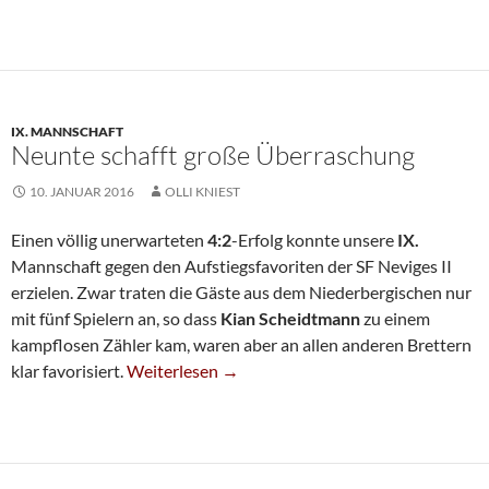
IX. MANNSCHAFT
Neunte schafft große Überraschung
10. JANUAR 2016
OLLI KNIEST
Einen völlig unerwarteten
4:2
-Erfolg konnte unsere
IX.
Mannschaft gegen den Aufstiegsfavoriten der SF Neviges II
erzielen. Zwar traten die Gäste aus dem Niederbergischen nur
mit fünf Spielern an, so dass
Kian Scheidtmann
zu einem
kampflosen Zähler kam, waren aber an allen anderen Brettern
Neunte Schafft Große Überraschung
klar favorisiert.
Weiterlesen
→