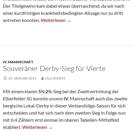
Der Titelgewinn kam dabei etwas überraschend, da wir nach
einer kurzfristigen krankheitsbedingten Absage nur zu dritt
SG-Trio Sichert Den Bezirks-Viererpokal
antreten konnten.
Weiterlesen
→
IV. MANNSCHAFT
Souveräner Derby-Sieg für Vierte
10. JANUAR 2016
OLLI KNIEST
Mit einem klaren
5½:2½
-Sieg bei der Zweitvertretung der
Elberfelder SG konnte unsere
IV.
Mannschaft auch das zweite
bergische Lokal-Derby in dieser Verbandsliga-Saison für sich
entscheiden und hat sich nach dem zweiten Sieg in Folge nun
mit 6:4 Zählern erst einmal im oberen Tabellen-Mittelfeld
Souveräner Derby-Sieg Für Vierte
etabliert.
Weiterlesen
→