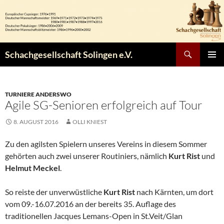
Zum
Inhalt
springen
Suchen
Schachgesellschaft Solingen e.V.
PRIMÄR
MENÜ
TURNIERE ANDERSWO
Agile SG-Senioren erfolgreich auf Tour
8. AUGUST 2016
OLLI KNIEST
Zu den agilsten Spielern unseres Vereins in diesem Sommer
gehörten auch zwei unserer Routiniers, nämlich
Kurt Rist
und
Helmut Meckel
.
So reiste der unverwüstliche
Kurt Rist
nach Kärnten, um dort
vom 09.-16.07.2016 an der bereits 35. Auflage des
traditionellen Jacques Lemans-Open in St.Veit/Glan