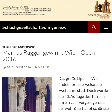
Zum
Inhalt
springen
Suchen
Schachgesellschaft Solingen e.V.
PRIMÄR
MENÜ
TURNIERE ANDERSWO
Markus Ragger gewinnt Wien-Open
2016
24. AUGUST 2016
MARIUS
Das große Open in Wien
findet normalerweise alle
zwei Jahre statt. Doch wurde
die 20. Auflage des Turniers
um ein Jahr vorgezogen, da
der wohl überhaupt schönste