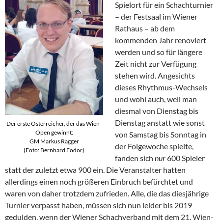
Spielort für ein Schachturnier
– der Festsaal im Wiener
Rathaus – ab dem
kommenden Jahr renoviert
werden und so für längere
Zeit nicht zur Verfügung
stehen wird. Angesichts
dieses Rhythmus-Wechsels
und wohl auch, weil man
diesmal von Dienstag bis
Dienstag anstatt wie sonst
Der erste Österreicher, der das Wien-
Open gewinnt:
von Samstag bis Sonntag in
GM Markus Ragger
der Folgewoche spielte,
(Foto: Bernhard Fodor)
fanden sich
nur
600 Spieler
statt der zuletzt etwa 900 ein. Die Veranstalter hatten
allerdings einen noch größeren Einbruch befürchtet und
waren von daher trotzdem zufrieden. Alle, die das diesjährige
Turnier verpasst haben, müssen sich nun leider bis 2019
gedulden, wenn der Wiener Schach­ver­band mit dem 21. Wien-