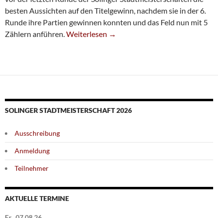
besten Aussichten auf den Titelgewinn, nachdem sie in der 6.
Runde ihre Partien gewinnen konnten und das Feld nun mit 5
Kesseler Und Zolfagharian Übernehmen Füh
Zählern anführen.
Weiterlesen
→
SOLINGER STADTMEISTERSCHAFT 2026
Ausschreibung
Anmeldung
Teilnehmer
AKTUELLE TERMINE
Fr., 07.08.26