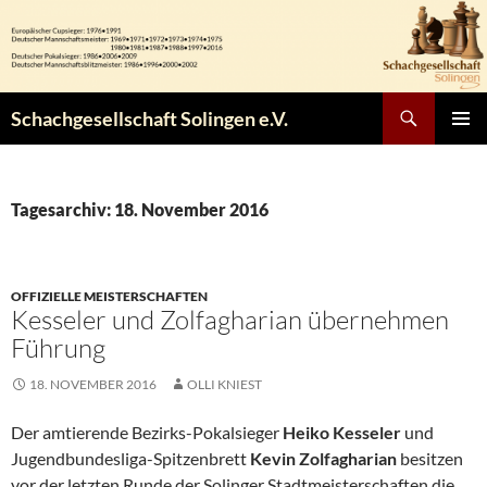
Zum
Inhalt
springen
Suchen
Schachgesellschaft Solingen e.V.
PRIMÄR
MENÜ
Tagesarchiv: 18. November 2016
OFFIZIELLE MEISTERSCHAFTEN
Kesseler und Zolfagharian übernehmen
Führung
18. NOVEMBER 2016
OLLI KNIEST
Der amtierende Bezirks-Pokalsieger
Heiko Kesseler
und
Jugendbundesliga-Spitzenbrett
Kevin Zolfagharian
besitzen
vor der letzten Runde der Solinger Stadtmeisterschaften die