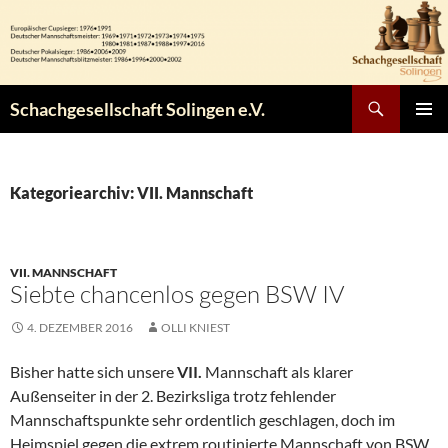
Zum
Inhalt
springen
Suchen
Schachgesellschaft Solingen e.V.
PRIMÄR
MENÜ
Kategoriearchiv: VII. Mannschaft
VII. MANNSCHAFT
Siebte chancenlos gegen BSW IV
4. DEZEMBER 2016
OLLI KNIEST
Bisher hatte sich unsere
VII.
Mannschaft als klarer
Außenseiter in der 2. Bezirksliga trotz fehlender
Mannschaftspunkte sehr ordentlich geschlagen, doch im
Heimspiel gegen die extrem routinierte Mannschaft von BSW