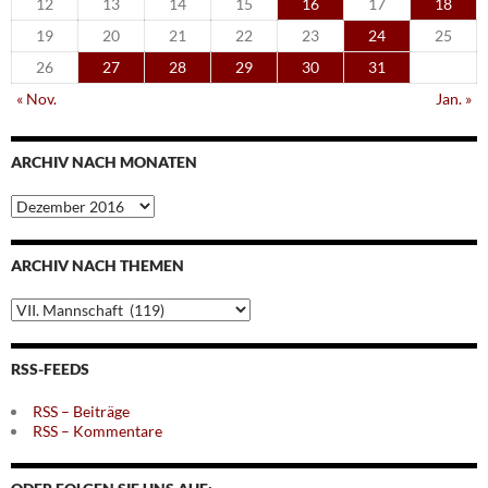
12
13
14
15
16
17
18
19
20
21
22
23
24
25
26
27
28
29
30
31
« Nov.
Jan. »
ARCHIV NACH MONATEN
Archiv
nach
Monaten
ARCHIV NACH THEMEN
Archiv
nach
Themen
RSS-FEEDS
RSS – Beiträge
RSS – Kommentare