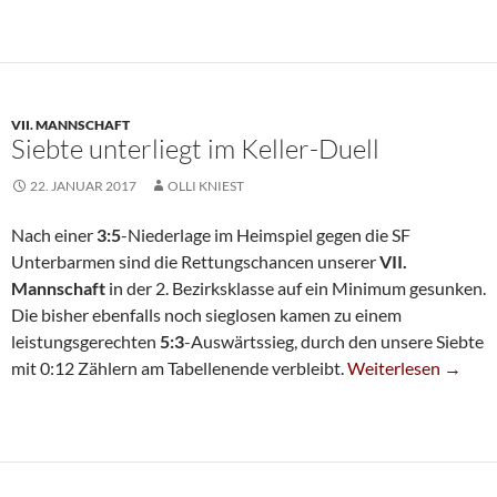
VII. MANNSCHAFT
Siebte unterliegt im Keller-Duell
22. JANUAR 2017
OLLI KNIEST
Nach einer
3:5
-Niederlage im Heimspiel gegen die SF
Unterbarmen sind die Rettungschancen unserer
VII.
Mannschaft
in der 2. Bezirksklasse auf ein Minimum gesunken.
Die bisher ebenfalls noch sieglosen kamen zu einem
leistungsgerechten
5:3
-Auswärtssieg, durch den unsere Siebte
Siebte Unterliegt I
mit 0:12 Zählern am Tabellenende verbleibt.
Weiterlesen
→