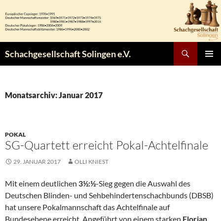
Zum
Inhalt
springen
Suchen
Schachgesellschaft Solingen e.V.
PRIMÄR
MENÜ
Monatsarchiv: Januar 2017
POKAL
SG-Quartett erreicht Pokal-Achtelfinale
29. JANUAR 2017
OLLI KNIEST
Mit einem deutlichen
3½:½
-Sieg gegen die Auswahl des
Deutschen Blinden- und Sehbehindertenschachbunds (DBSB)
hat unsere Pokalmannschaft das Achtelfinale auf
Bundesebene erreicht. Angeführt von einem starken
Florian