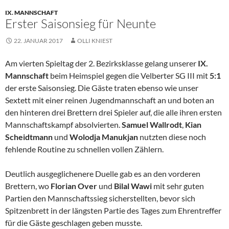
IX. MANNSCHAFT
Erster Saisonsieg für Neunte
22. JANUAR 2017
OLLI KNIEST
Am vierten Spieltag der 2. Bezirksklasse gelang unserer
IX.
Mannschaft
beim Heimspiel gegen die Velberter SG III mit
5:1
der erste Saisonsieg. Die Gäste traten ebenso wie unser
Sextett mit einer reinen Jugendmannschaft an und boten an
den hinteren drei Brettern drei Spieler auf, die alle ihren ersten
Mannschaftskampf absolvierten.
Samuel Wallrodt
,
Kian
Scheidtmann
und
Wolodja
Manukjan
nutzten diese noch
fehlende Routine zu schnellen vollen Zählern.
Deutlich ausgeglichenere Duelle gab es an den vorderen
Brettern, wo
Florian Over
und
Bilal Wawi
mit sehr guten
Partien den Mannschaftssieg sicherstellten, bevor sich
Spitzenbrett in der längsten Partie des Tages zum Ehrentreffer
für die Gäste geschlagen geben musste.