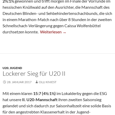
2½:1½
gewonnen und trifft morgen im Finale der Vorrunde im
hessischen Knüllwald auf den Ausrichter, die Mannschaft des
Deutschen Blinden- und Sehbehindertenschachbunds, die sich
in einem Marathon-Match nach über 8 Stunden in der zweiten
Schnellschach-Verlängerung gegen Caissa Wolfenbüttel
Pokalteam Siegt In Erster DSB-Runde
durchsetzen konnte.
Weiterlesen
→
U20
,
JUGEND
Lockerer Sieg für U20 II
28. JANUAR 2017
OLLI KNIEST
Mit einem klaren
15:7 (4½:1½)
im Lokalderby gegen die ESG
hat unsere
II. U20-Mannschaft
ihren zweiten Saisonsieg
gelandet und sich dadurch zur Saisonhalbzeit eine solide Basis
für den angestrebten Klassenerhalt in der Jugend-