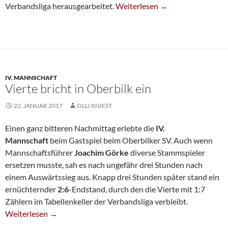
Lockerer Sieg Für U20 II
Verbandsliga herausgearbeitet.
Weiterlesen
→
IV. MANNSCHAFT
Vierte bricht in Oberbilk ein
22. JANUAR 2017
OLLI KNIEST
Einen ganz bitteren Nachmittag erlebte die
IV.
Mannschaft
beim Gastspiel beim Oberbilker SV. Auch wenn
Mannschaftsführer
Joachim Görke
diverse Stammspieler
ersetzen musste, sah es nach ungefähr drei Stunden nach
einem Auswärtssieg aus. Knapp drei Stunden später stand ein
ernüchternder
2:6
-Endstand, durch den die Vierte mit 1:7
Zählern im Tabellenkeller der Verbandsliga verbleibt.
Vierte Bricht In Oberbilk Ein
Weiterlesen
→