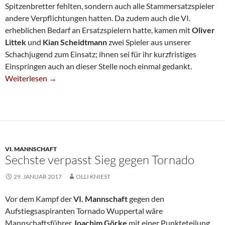
Spitzenbretter fehlten, sondern auch alle Stammersatzspieler
andere Verpflichtungen hatten. Da zudem auch die VI.
erheblichen Bedarf an Ersatzspielern hatte, kamen mit
Oliver
Littek
und
Kian Scheidtmann
zwei Spieler aus unserer
Schachjugend zum Einsatz; ihnen sei für ihr kurzfristiges
Einspringen auch an dieser Stelle noch einmal gedankt.
Lehrstunde Für Die Fünfte
Weiterlesen
→
VI. MANNSCHAFT
Sechste verpasst Sieg gegen Tornado
29. JANUAR 2017
OLLI KNIEST
Vor dem Kampf der
VI. Mannschaft
gegen den
Aufstiegsaspiranten Tornado Wuppertal wäre
Mannschaftsführer
Joachim Görke
mit einer Punkteteilung,