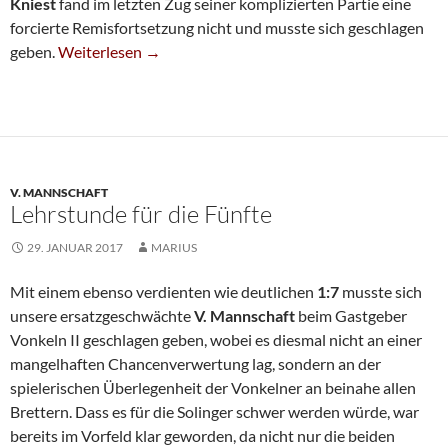
Kniest
fand im letzten Zug seiner komplizierten Partie eine
forcierte Remisfortsetzung nicht und musste sich geschlagen
Unglückliche Niederlage Für Dritte
geben.
Weiterlesen
→
V. MANNSCHAFT
Lehrstunde für die Fünfte
29. JANUAR 2017
MARIUS
Mit einem ebenso verdienten wie deutlichen
1:7
musste sich
unsere ersatzgeschwächte
V. Mannschaft
beim Gastgeber
Vonkeln II geschlagen geben, wobei es diesmal nicht an einer
mangelhaften Chancenverwertung lag, sondern an der
spielerischen Überlegenheit der Vonkelner an beinahe allen
Brettern. Dass es für die Solinger schwer werden würde, war
bereits im Vorfeld klar geworden, da nicht nur die beiden