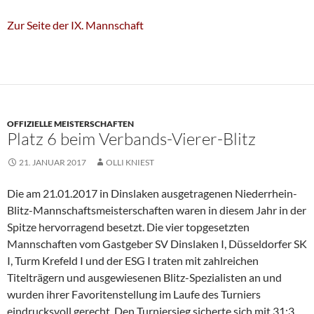
Zur Seite der IX. Mannschaft
OFFIZIELLE MEISTERSCHAFTEN
Platz 6 beim Verbands-Vierer-Blitz
21. JANUAR 2017
OLLI KNIEST
Die am 21.01.2017 in Dinslaken ausgetragenen Niederrhein-
Blitz-Mannschaftsmeisterschaften waren in diesem Jahr in der
Spitze hervorragend besetzt. Die vier topgesetzten
Mannschaften vom Gastgeber SV Dinslaken I, Düsseldorfer SK
I, Turm Krefeld I und der ESG I traten mit zahlreichen
Titelträgern und ausgewiesenen Blitz-Spezialisten an und
wurden ihrer Favoritenstellung im Laufe des Turniers
eindrucksvoll gerecht. Den Turniersieg sicherte sich mit 31:3