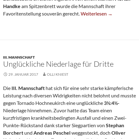
Handke
am Spitzenbrett wurde die Mannschaft ihrer
SG-Quartett Erreicht Pokal
Favoritenstellung souverän gerecht.
Weiterlesen
→
III. MANNSCHAFT
Unglückliche Niederlage für Dritte
29. JANUAR 2017
OLLI KNIEST
Die
III. Mannschaft
hat sich für eine sehr starke kämpferische
Leistung nach diversen Widrigkeiten nicht belohnt und musste
gegen Tornado Hochneukirch eine unglückliche
3½:4½-
Niederlage hinnehmen. Zuvor hatte das Team einen
kurzfristigen krankheitsbedingten Ausfall und einen Zwei-
Punkte-Rückstand dank starker Siegpartien von
Stephan
Borchert
und
Andreas Peschel
weggesteckt, doch
Oliver