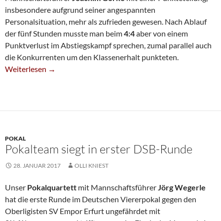
insbesondere aufgrund seiner angespannten
Personalsituation, mehr als zufrieden gewesen. Nach Ablauf
der fünf Stunden musste man beim
4:4
aber von einem
Punktverlust im Abstiegskampf sprechen, zumal parallel auch
die Konkurrenten um den Klassenerhalt punkteten.
Sechste Verpasst Sieg Gegen Tornado
Weiterlesen
→
POKAL
Pokalteam siegt in erster DSB-Runde
28. JANUAR 2017
OLLI KNIEST
Unser
Pokalquartett
mit Mannschaftsführer
Jörg Wegerle
hat die erste Runde im Deutschen Viererpokal gegen den
Oberligisten SV Empor Erfurt ungefährdet mit