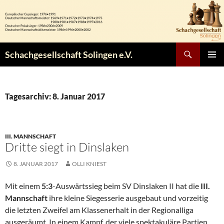
Zum
Inhalt
springen
Suchen
Schachgesellschaft Solingen e.V.
PRIMÄR
MENÜ
Tagesarchiv: 8. Januar 2017
III. MANNSCHAFT
Dritte siegt in Dinslaken
8. JANUAR 2017
OLLI KNIEST
Mit einem
5:3
-Auswärtssieg beim SV Dinslaken II hat die
III.
Mannschaft
ihre kleine Siegesserie ausgebaut und vorzeitig
die letzten Zweifel am Klassenerhalt in der Regionalliga
ausgeräumt. In einem Kampf, der viele spektakuläre Partien