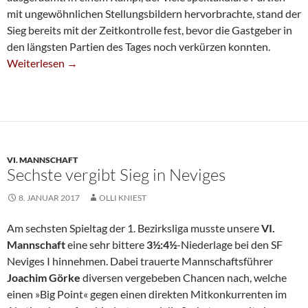
mit ungewöhnlichen Stellungsbildern hervorbrachte, stand der
Sieg bereits mit der Zeitkontrolle fest, bevor die Gastgeber in
den längsten Partien des Tages noch verkürzen konnten.
Dritte Siegt In Dinslaken
Weiterlesen
→
VI. MANNSCHAFT
Sechste vergibt Sieg in Neviges
8. JANUAR 2017
OLLI KNIEST
Am sechsten Spieltag der 1. Bezirksliga musste unsere
VI.
Mannschaft
eine sehr bittere
3½:4½
-Niederlage bei den SF
Neviges I hinnehmen. Dabei trauerte Mannschaftsführer
Joachim Görke
diversen vergebeben Chancen nach, welche
einen »Big Point« gegen einen direkten Mitkonkurrenten im