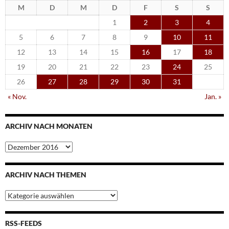
M
D
M
D
F
S
S
1
2
3
4
5
6
7
8
9
10
11
12
13
14
15
16
17
18
19
20
21
22
23
24
25
26
27
28
29
30
31
« Nov.
Jan. »
ARCHIV NACH MONATEN
Archiv
nach
Monaten
ARCHIV NACH THEMEN
Archiv
nach
Themen
RSS-FEEDS