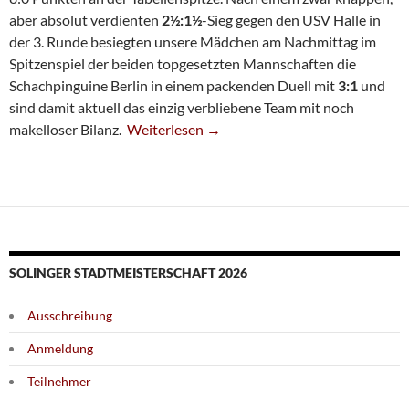
aber absolut verdienten
2½:1½
-Sieg gegen den USV Halle in
der 3. Runde besiegten unsere Mädchen am Nachmittag im
Spitzenspiel der beiden topgesetzten Mannschaften die
Schachpinguine Berlin in einem packenden Duell mit
3:1
und
sind damit aktuell das einzig verbliebene Team mit noch
Tabellenführung Zur Turnierhalbzeit Bei De
makelloser Bilanz.
Weiterlesen
→
SOLINGER STADTMEISTERSCHAFT 2026
Ausschreibung
Anmeldung
Teilnehmer