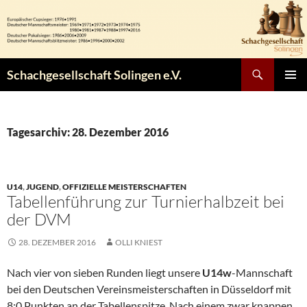
Zum
Inhalt
springen
Suchen
Schachgesellschaft Solingen e.V.
PRIMÄR
MENÜ
Tagesarchiv: 28. Dezember 2016
U14
,
JUGEND
,
OFFIZIELLE MEISTERSCHAFTEN
Tabellenführung zur Turnierhalbzeit bei
der DVM
28. DEZEMBER 2016
OLLI KNIEST
Nach vier von sieben Runden liegt unsere
U14w
-Mannschaft
bei den Deutschen Vereinsmeisterschaften in Düsseldorf mit
8:0 Punkten an der Tabellenspitze. Nach einem zwar knappen,