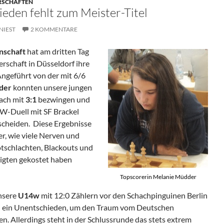
ERSCHAFTEN
eden fehlt zum Meister-Titel
NIEST
2 KOMMENTARE
nschaft
hat am dritten Tag
rschaft in Düsseldorf ihre
Angeführt von der mit 6/6
der
konnten unsere jungen
ach mit
3:1
bezwingen und
-Duell mit SF Brackel
tscheiden. Diese Ergebnisse
er, wie viele Nerven und
otschlachten, Blackouts und
ligten gekostet haben
Topscorerin Melanie Müdder
unsere
U14w
mit 12:0 Zählern vor den Schachpinguinen Berlin
n ein Unentschieden, um den Traum vom Deutschen
en. Allerdings steht in der Schlussrunde das stets extrem