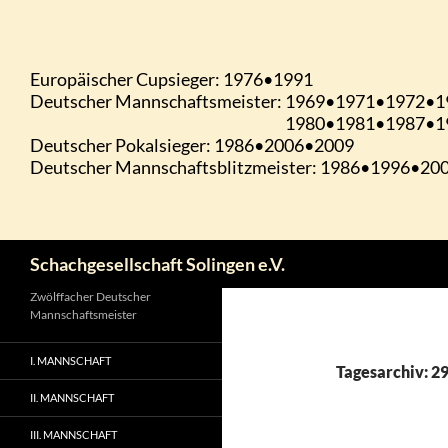
Zum
Inhalt
springen
Suchen
Schachgesellschaft Solingen e.V.
Zwölffacher Deutscher
Mannschaftsmeister
I. MANNSCHAFT
Tagesarchiv: 2
II. MANNSCHAFT
III. MANNSCHAFT