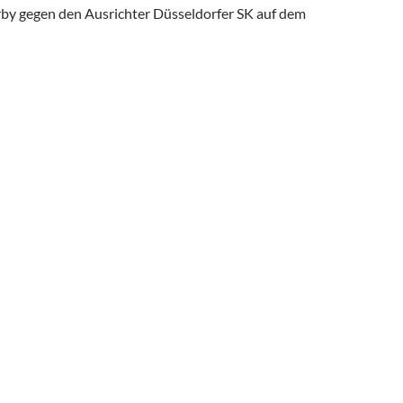
y gegen den Ausrichter Düsseldorfer SK auf dem
hieden Fehlt Zum Meister-Titel