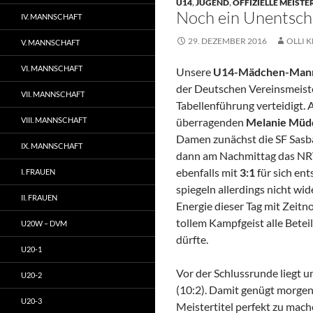
U14
,
JUGEND
,
OFFIZIELLE MEIST
Noch ein Unentschi
IV. MANNSCHAFT
29. DEZEMBER 2016
OLLI K
V. MANNSCHAFT
VI. MANNSCHAFT
Unsere
U14-Mädchen-Man
der Deutschen Vereinsmeiste
VII. MANNSCHAFT
Tabellenführung verteidigt. 
VIII. MANNSCHAFT
überragenden
Melanie Müd
Damen zunächst die SF Sasb
IX. MANNSCHAFT
dann am Nachmittag das NRW
ebenfalls mit
3:1
für sich en
I. FRAUEN
spiegeln allerdings nicht wid
II. FRAUEN
Energie dieser Tag mit Zeitn
tollem Kampfgeist alle Betei
U20W – DVM
dürfte.
U20-1
Vor der Schlussrunde liegt 
U20-2
(10:2). Damit genügt morge
U20-3
Meistertitel perfekt zu mach