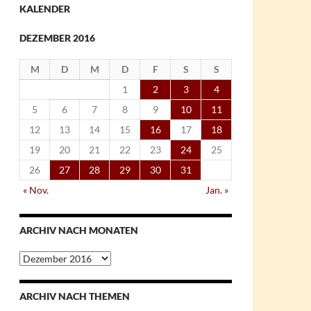
KALENDER
DEZEMBER 2016
M
D
M
D
F
S
S
1
2
3
4
5
6
7
8
9
10
11
12
13
14
15
16
17
18
19
20
21
22
23
24
25
26
27
28
29
30
31
« Nov.
Jan. »
ARCHIV NACH MONATEN
Archiv
nach
Monaten
ARCHIV NACH THEMEN