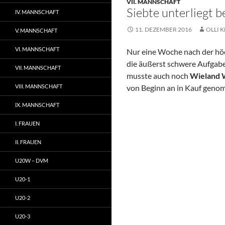
VII. MANNSCHAFT
Siebte unterliegt 
IV. MANNSCHAFT
11. DEZEMBER 2016
OLLI K
V. MANNSCHAFT
VI. MANNSCHAFT
Nur eine Woche nach der höc
die äußerst schwere Aufgabe
VII. MANNSCHAFT
musste auch noch
Wieland 
VIII. MANNSCHAFT
von Beginn an in Kauf gen
IX. MANNSCHAFT
I. FRAUEN
II. FRAUEN
U20W – DVM
U20-1
U20-2
U20-3