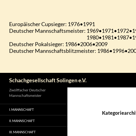
Zum
Inhalt
springen
Suchen
Schachgesellschaft Solingen e.V.
Zwölffacher Deutscher
Mannschaftsmeister
I. MANNSCHAFT
Kategoriearchi
II. MANNSCHAFT
III. MANNSCHAFT