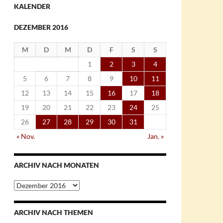
KALENDER
DEZEMBER 2016
M
D
M
D
F
S
S
1
2
3
4
5
6
7
8
9
10
11
12
13
14
15
16
17
18
19
20
21
22
23
24
25
26
27
28
29
30
31
« Nov.
Jan. »
ARCHIV NACH MONATEN
Archiv
nach
Monaten
ARCHIV NACH THEMEN