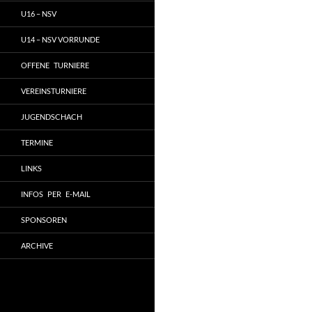
U16 – NSV
U14 – NSV VORRUNDE
OFFENE TURNIERE
VEREINSTURNIERE
JUGENDSCHACH
TERMINE
LINKS
INFOS PER E-MAIL
SPONSOREN
ARCHIVE