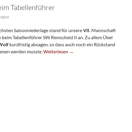
beim Tabellenführer
NIEST
hsten Saisonniederlage stand für unsere
VII.
Mannschaft
 beim Tabellenführer SW Remscheid II an. Zu allem Übel
Wolf
kurzfristig absagen, so dass auch noch ein Rückstand
Siebte Unterliegt Beim Tabellenführer
ommen werden musste.
Weiterlesen
→