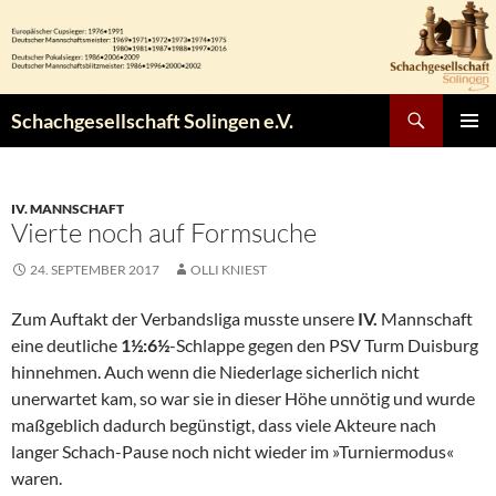
Zum
Inhalt
springen
Suchen
Schachgesellschaft Solingen e.V.
PRIMÄR
MENÜ
IV. MANNSCHAFT
Vierte noch auf Formsuche
24. SEPTEMBER 2017
OLLI KNIEST
Zum Auftakt der Verbandsliga musste unsere
IV.
Mannschaft
eine deutliche
1½:6½
-Schlappe gegen den PSV Turm Duisburg
hinnehmen. Auch wenn die Niederlage sicherlich nicht
unerwartet kam, so war sie in dieser Höhe unnötig und wurde
maßgeblich dadurch begünstigt, dass viele Akteure nach
langer Schach-Pause noch nicht wieder im »Turniermodus«
waren.