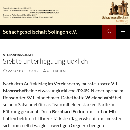
Zum
Inhalt
springen
Suchen
Schachgesellschaft Solingen e.V.
PRIMÄR
MENÜ
VII. MANNSCHAFT
Siebte unterliegt unglücklich
22. OKTOBER 2017
OLLI KNIEST
Nach dem Auftaktsieg im Vereinsderby musste unsere
VII.
Mannschaft
eine etwas unglückliche
3½:4½
-Niederlage beim
Ronsdorfer SV II hinnehmen. Dabei hatte
Wieland Wolf
bei
seinem Saisondebüt das Team mit einer starken Partie in
Führung gebracht. Doch
Bernhard Fodor
und
Lothar Mix
hatten beide nicht ihren stärksten Tag erwischt und mussten
sich nominell etwa gleichwertigen Gegnern beugen.