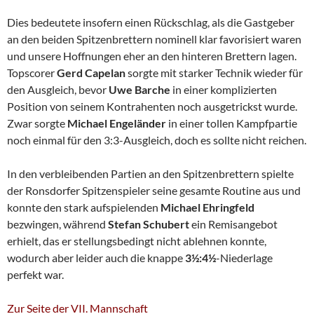
Dies bedeutete insofern einen Rückschlag, als die Gastgeber
an den beiden Spitzenbrettern nominell klar favorisiert waren
und unsere Hoffnungen eher an den hinteren Brettern lagen.
Topscorer
Gerd Capelan
sorgte mit starker Technik wieder für
den Ausgleich, bevor
Uwe Barche
in einer komplizierten
Position von seinem Kontrahenten noch ausgetrickst wurde.
Zwar sorgte
Michael Engeländer
in einer tollen Kampfpartie
noch einmal für den 3:3-Ausgleich, doch es sollte nicht reichen.
In den verbleibenden Partien an den Spitzenbrettern spielte
der Ronsdorfer Spitzenspieler seine gesamte Routine aus und
konnte den stark aufspielenden
Michael Ehringfeld
bezwingen, während
Stefan Schubert
ein Remisangebot
erhielt, das er stellungsbedingt nicht ablehnen konnte,
wodurch aber leider auch die knappe
3½:4½
-Niederlage
perfekt war.
Zur Seite der VII. Mannschaft