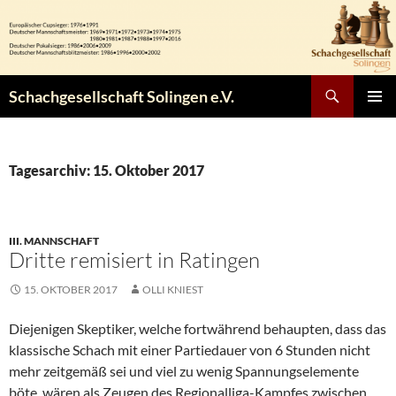
Zum
Inhalt
springen
Suchen
Schachgesellschaft Solingen e.V.
PRIMÄR
MENÜ
Tagesarchiv: 15. Oktober 2017
III. MANNSCHAFT
Dritte remisiert in Ratingen
15. OKTOBER 2017
OLLI KNIEST
Diejenigen Skeptiker, welche fortwährend behaupten, dass das
klassische Schach mit einer Partiedauer von 6 Stunden nicht
mehr zeitgemäß sei und viel zu wenig Spannungselemente
böte, wären als Zeugen des Regionalliga-Kampfes zwischen