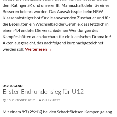
dem Ratinger SK und unserer
III. Mannschaft
definitiv eines
Besseren belehrt worden. Das Auswärtsspiel beim NRW-
Klassenabsteiger bot für die anwesenden Zuschauer und für
die Beteiligten ein Wechselbad der Gefühle, dass letztlich in
einem
4:4
endete. Die verschiedenen Wendungen des
Kampfes hätten auch durchaus für ein klassisches Drama in 5
Akten ausgereicht, das nachfolgend kurz nachgezeichnet
Dritte Remisiert In Ratingen
werden soll:
Weiterlesen
→
U12
,
JUGEND
Erster Endrundensieg für U12
15. OKTOBER 2017
OLLI KNIEST
Mit einem
9:7 (2½:1½)
bei den Schachfüchsen Kempen gelang