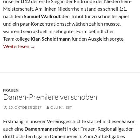
unserer
U12
der erste Sieg in der Endrunde der Niederrhein-
Meisterschaft. Am linken Niederrhein stand es schnell 1:1,
nachdem
Samuel Wallrodt
den Tribut für zu schnelles Spiel
und ein paar Konzentrationsschwächen zahlen musste,
während sein aktuell in sehr guter Form befindlicher
Teamkollege
Kian Scheidtmann
für den Ausgleich sorgte.
Erster Endrundensieg Für U12
Weiterlesen
→
FRAUEN
Damen-Premiere verschoben
15. OKTOBER 2017
OLLI KNIEST
Erstmalig in unserer Vereinsgeschichte startet in dieser Saison
auch eine
Damenmannschaft
in der Frauen-Regionalliga, der
dritthöchsten Liga im Damenbereich. Zum Auftakt gab es