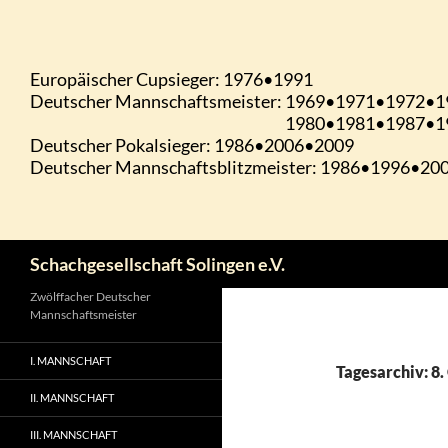
Zum
Inhalt
springen
Suchen
Schachgesellschaft Solingen e.V.
Zwölffacher Deutscher
Mannschaftsmeister
I. MANNSCHAFT
Tagesarchiv: 8
II. MANNSCHAFT
III. MANNSCHAFT