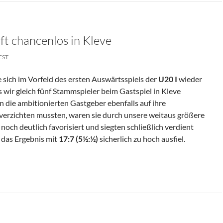
 chancenlos in Kleve
EST
 sich im Vorfeld des ersten Auswärtsspiels der
U20 I
wieder
s wir gleich fünf Stammspieler beim Gastspiel in Kleve
 die ambitionierten Gastgeber ebenfalls auf ihre
 verzichten mussten, waren sie durch unsere weitaus größere
och deutlich favorisiert und siegten schließlich verdient
 das Ergebnis mit
17:7 (5½:½)
sicherlich zu hoch ausfiel.
los In Kleve