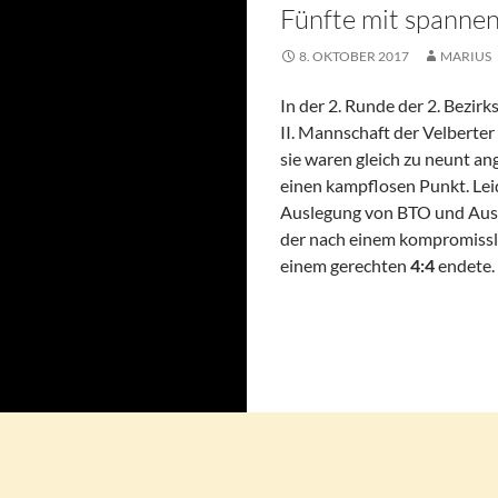
Fünfte mit spanne
8. OKTOBER 2017
MARIUS
In der 2. Runde der 2. Bezirk
II. Mannschaft der Velberter
sie waren gleich zu neunt a
einen kampflosen Punkt. Leid
Auslegung von BTO und Auss
der nach einem kompromisslo
einem gerechten
4:4
endete.