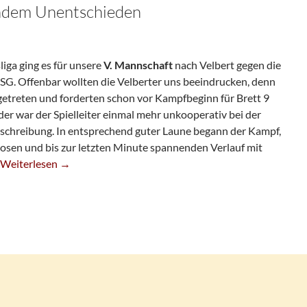
ndem Unentschieden
sliga ging es für unsere
V. Mannschaft
nach Velbert gegen die
 SG. Offenbar wollten die Velberter uns beeindrucken, denn
ngetreten und forderten schon vor Kampfbeginn für Brett 9
er war der Spielleiter einmal mehr unkooperativ bei der
chreibung. In entsprechend guter Laune begann der Kampf,
sen und bis zur letzten Minute spannenden Verlauf mit
Fünfte Mit Spannendem Unentschieden
Weiterlesen
→