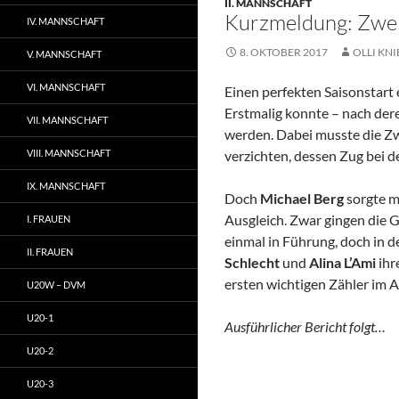
II. MANNSCHAFT
Kurzmeldung: Zweit
IV. MANNSCHAFT
8. OKTOBER 2017
OLLI KNI
V. MANNSCHAFT
VI. MANNSCHAFT
Einen perfekten Saisonstart
Erstmalig konnte – nach der
VII. MANNSCHAFT
werden. Dabei musste die Zwe
VIII. MANNSCHAFT
verzichten, dessen Zug bei d
IX. MANNSCHAFT
Doch
Michael Berg
sorgte m
Ausgleich. Zwar gingen die 
I. FRAUEN
einmal in Führung, doch in 
II. FRAUEN
Schlecht
und
Alina L’Ami
ihr
ersten wichtigen Zähler im 
U20W – DVM
U20-1
Ausführlicher Bericht folgt…
U20-2
U20-3