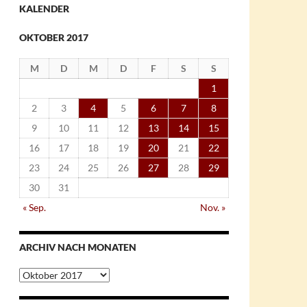
KALENDER
OKTOBER 2017
M
D
M
D
F
S
S
1
2
3
4
5
6
7
8
9
10
11
12
13
14
15
16
17
18
19
20
21
22
23
24
25
26
27
28
29
30
31
« Sep.
Nov. »
ARCHIV NACH MONATEN
Archiv
nach
Monaten