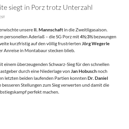
e siegt in Porz trotz Unterzahl
EST
 erwischte unsere
II. Mannschaft
in die Zweitligasaison.
en personellen Aderlaß – die SG Porz mit
4½:3½
bezwungen
ite kurzfristig auf den völlig frustrierten
Jörg Wegerle
er Anreise in Montabaur stecken blieb.
it einem überzeugenden Schwarz-Sieg für den schnellen
Gastgeber durch eine Niederlage von
Jan Hobusch
noch
den letzten beiden laufenden Partien konnten
Dr. Daniel
e besseren Stellungen zum Sieg verwerten und damit die
Abstiegskampf perfekt machen.