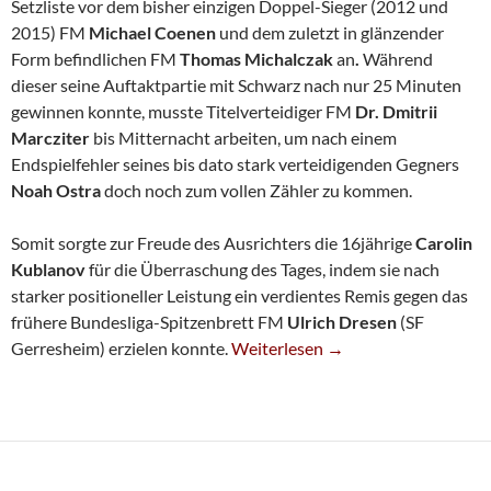
Setzliste vor dem bisher einzigen Doppel-Sieger (2012 und
2015) FM
Michael Coenen
und dem zuletzt in glänzender
Form befindlichen FM
Thomas Michalczak
an
.
Während
dieser seine Auftaktpartie mit Schwarz nach nur 25 Minuten
gewinnen konnte, musste Titelverteidiger FM
Dr. Dmitrii
Marcziter
bis Mitternacht arbeiten, um nach einem
Endspielfehler seines bis dato stark verteidigenden Gegners
Noah Ostra
doch noch zum vollen Zähler zu kommen.
Somit sorgte zur Freude des Ausrichters die 16jährige
Carolin
Kublanov
für die Überraschung des Tages, indem sie nach
starker positioneller Leistung ein verdientes Remis gegen das
frühere Bundesliga-Spitzenbrett FM
Ulrich Dresen
(SF
Ausverkauftes Haus Beim Karnev
Gerresheim) erzielen konnte.
Weiterlesen
→