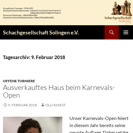
Zum
Inhalt
springen
Suchen
Schachgesellschaft Solingen e.V.
PRIMÄR
MENÜ
Tagesarchiv: 9. Februar 2018
OFFENE TURNIERE
Ausverkauftes Haus beim Karnevals-
Open
9. FEBRUAR 2018
OLLI KNIEST
Unser Karnevals-Open feiert
in diesem Jahr bereits seine
neunte Auflage. Dabei setzte