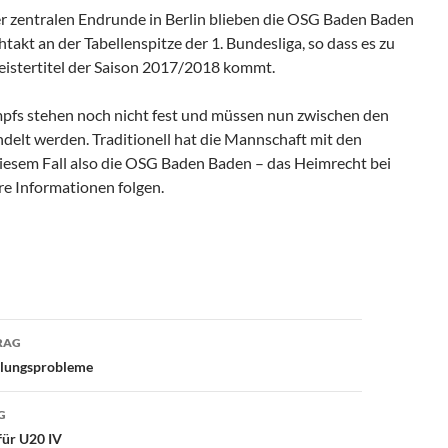
der zentralen Endrunde in Berlin blieben die OSG Baden Baden
takt an der Tabellenspitze der 1. Bundesliga, so dass es zu
istertitel der Saison 2017/2018 kommt.
pfs stehen noch nicht fest und müssen nun zwischen den
elt werden. Traditionell hat die Mannschaft mit den
iesem Fall also die OSG Baden Baden – das Heimrecht bei
e Informationen folgen.
avigation
RAG
ellungsprobleme
G
für U20 IV