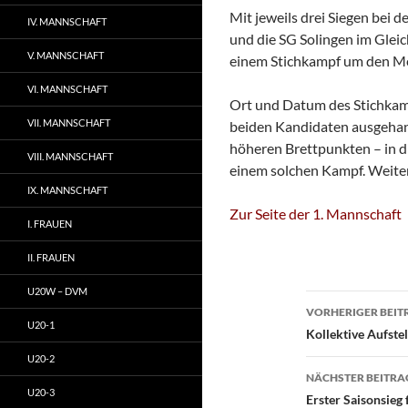
Mit jeweils drei Siegen bei 
IV. MANNSCHAFT
und die SG Solingen im Gleich
V. MANNSCHAFT
einem Stichkampf um den Me
VI. MANNSCHAFT
Ort und Datum des Stichkam
VII. MANNSCHAFT
beiden Kandidaten ausgehand
höheren Brettpunkten – in d
VIII. MANNSCHAFT
einem solchen Kampf. Weiter
IX. MANNSCHAFT
Zur Seite der 1. Mannschaft
I. FRAUEN
II. FRAUEN
U20W – DVM
Beitragsn
VORHERIGER BEIT
U20-1
Kollektive Aufst
U20-2
NÄCHSTER BEITRA
U20-3
Erster Saisonsieg 