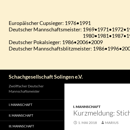
Zum
Inhalt
springen
Suchen
Schachgesellschaft Solingen e.V.
Zwölffacher Deutscher
Mannschaftsmeister
I. MANNSCHAFT
I. MANNSCHAFT
Kurzmeldung: Stic
II. MANNSCHAFT
1. MAI 2018
MARIUS
III. MANNSCHAFT