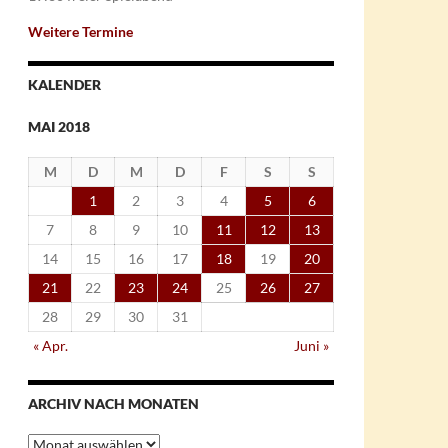
Weitere Termine
KALENDER
MAI 2018
M
D
M
D
F
S
S
1
2
3
4
5
6
7
8
9
10
11
12
13
14
15
16
17
18
19
20
21
22
23
24
25
26
27
28
29
30
31
« Apr.
Juni »
ARCHIV NACH MONATEN
Archiv