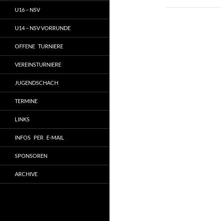
U16 – NSV
U14 – NSV VORRUNDE
OFFENE TURNIERE
VEREINSTURNIERE
JUGENDSCHACH
TERMINE
LINKS
INFOS PER E-MAIL
SPONSOREN
ARCHIVE