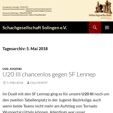
Zum
Inhalt
springen
Suchen
Schachgesellschaft Solingen e.V.
PRIMÄR
MENÜ
Tagesarchiv: 5. Mai 2018
U20
,
JUGEND
U20 III chancenlos gegen SF Lennep
5. MAI 2018
OLLI KNIEST
Im Duell mit den SF Lennep ging es für unsere
U20 III
noch um
den zweiten Tabellenplatz in der Jugend-Bezirksliga, auch
wenn beide Teams nicht mehr am Aufstieg von Tornado
Wuppertal rütteln können. Allerdings war unser