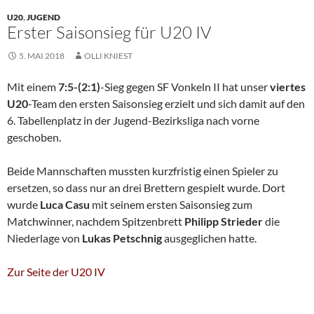
U20
,
JUGEND
Erster Saisonsieg für U20 IV
5. MAI 2018
OLLI KNIEST
Mit einem
7:5-(2:1)
-Sieg gegen SF Vonkeln II hat unser
viertes
U20
-Team den ersten Saisonsieg erzielt und sich damit auf den
6. Tabellenplatz in der Jugend-Bezirksliga nach vorne
geschoben.
Beide Mannschaften mussten kurzfristig einen Spieler zu
ersetzen, so dass nur an drei Brettern gespielt wurde. Dort
wurde
Luca Casu
mit seinem ersten Saisonsieg zum
Matchwinner, nachdem Spitzenbrett
Philipp Strieder
die
Niederlage von
Lukas Petschnig
ausgeglichen hatte.
Zur Seite der U20 IV