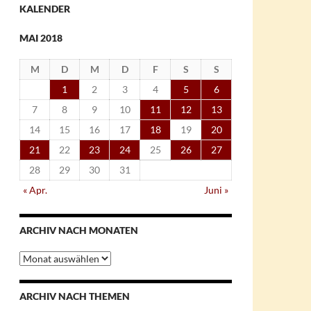
KALENDER
MAI 2018
M
D
M
D
F
S
S
1
2
3
4
5
6
7
8
9
10
11
12
13
14
15
16
17
18
19
20
21
22
23
24
25
26
27
28
29
30
31
« Apr.
Juni »
ARCHIV NACH MONATEN
Archiv
nach
Monaten
ARCHIV NACH THEMEN