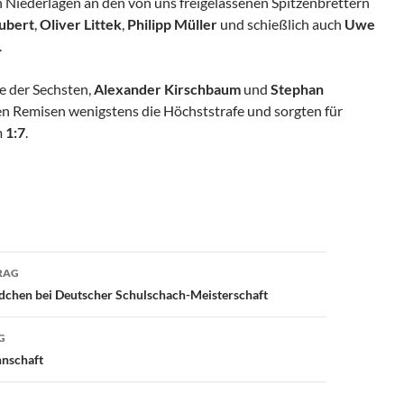
Niederlagen an den von uns freigelassenen Spitzenbrettern
hubert
,
Oliver Littek
,
Philipp Müller
und schießlich auch
Uwe
.
e der Sechsten,
Alexander Kirschbaum
und
Stephan
en Remisen wenigstens die Höchststrafe und sorgten für
m
1:7
.
avigation
RAG
dchen bei Deutscher Schulschach-Meisterschaft
G
annschaft