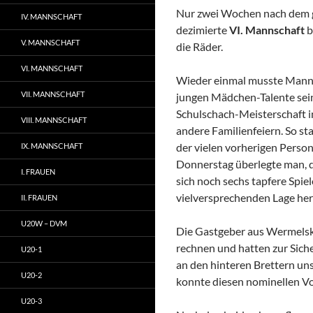
Nur zwei Wochen nach dem ges
IV. MANNSCHAFT
dezimierte
VI. Mannschaft
b
V. MANNSCHAFT
die Räder.
VI. MANNSCHAFT
Wieder einmal musste Mann
VII. MANNSCHAFT
jungen Mädchen-Talente sei
Schulschach-Meisterschaft 
VIII. MANNSCHAFT
andere Familienfeiern. So s
der vielen vorherigen Perso
IX. MANNSCHAFT
Donnerstag überlegte man, d
I. FRAUEN
sich noch sechs tapfere Spiel
vielversprechenden Lage herz
II. FRAUEN
U20W – DVM
Die Gastgeber aus Wermelsk
rechnen und hatten zur Siche
U20-1
an den hinteren Brettern un
U20-2
konnte diesen nominellen Vo
U20-3