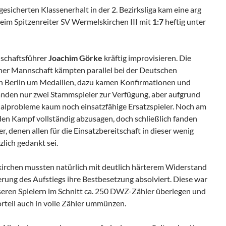
icherten Klassenerhalt in der 2. Bezirksliga kam eine arg
eim Spitzenreiter SV Wermelskirchen III mit
1:7
heftig unter
schaftsführer
Joachim Görke
kräftig improvisieren. Die
ner Mannschaft kämpten parallel bei der Deutschen
in Berlin um Medaillen, dazu kamen Konfirmationen und
tanden nur zwei Stammspieler zur Verfügung, aber aufgrund
nalprobleme kaum noch einsatzfähige Ersatzspieler. Noch am
en Kampf vollständig abzusagen, doch schließlich fanden
er, denen allen für die Einsatzbereitschaft in dieser wenig
lich gedankt sei.
irchen mussten natürlich mit deutlich härterem Widerstand
rung des Aufstiegs ihre Bestbesetzung absolviert. Diese war
seren Spielern im Schnitt ca. 250 DWZ-Zähler überlegen und
rteil auch in volle Zähler ummünzen.