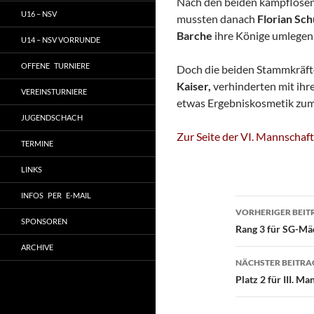
Nach den beiden kampflosen 
U16 – NSV
mussten danach
Florian Sc
Barche
ihre Könige umlegen
U14 – NSV VORRUNDE
OFFENE TURNIERE
Doch die beiden Stammkräft
Kaiser,
verhinderten mit ihr
VEREINSTURNIERE
etwas Ergebniskosmetik zu
JUGENDSCHACH
Zur Seite der VI. Mannschaft
TERMINE
LINKS
INFOS PER E-MAIL
Beitragsn
VORHERIGER BEIT
SPONSOREN
Rang 3 für SG-Mä
ARCHIVE
NÄCHSTER BEITRA
Platz 2 für III. M