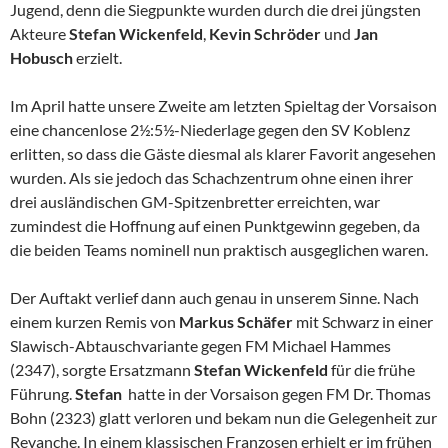
Jugend, denn die Siegpunkte wurden durch die drei jüngsten
Akteure
Stefan Wickenfeld
,
Kevin
Schröder
und
Jan
Hobusch
erzielt.
Im April hatte unsere Zweite am letzten Spieltag der Vorsaison
eine chancenlose 2½:5½-Niederlage gegen den SV Koblenz
erlitten, so dass die Gäste diesmal als klarer Favorit angesehen
wurden. Als sie jedoch das Schachzentrum ohne einen ihrer
drei ausländischen GM-Spitzenbretter erreichten, war
zumindest die Hoffnung auf einen Punktgewinn gegeben, da
die beiden Teams nominell nun praktisch ausgeglichen waren.
Der Auftakt verlief dann auch genau in unserem Sinne. Nach
einem kurzen Remis von
Markus Schäfer
mit Schwarz in einer
Slawisch-Abtauschvariante gegen FM Michael Hammes
(2347), sorgte Ersatzmann
Stefan Wickenfeld
für die frühe
Führung.
Stefan
hatte in der Vorsaison gegen FM Dr. Thomas
Bohn (2323) glatt verloren und bekam nun die Gelegenheit zur
Revanche. In einem klassischen Franzosen erhielt er im frühen