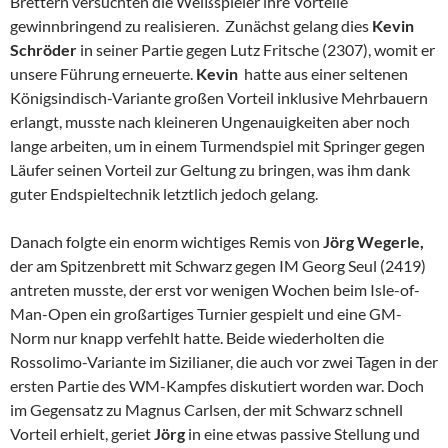
Brettern versuchten die Weißspieler ihre Vorteile
gewinnbringend zu realisieren. Zunächst gelang dies
Kevin
Schröder
in seiner Partie gegen Lutz Fritsche (2307), womit er
unsere Führung erneuerte.
Kevin
hatte aus einer seltenen
Königsindisch-Variante großen Vorteil inklusive Mehrbauern
erlangt, musste nach kleineren Ungenauigkeiten aber noch
lange arbeiten, um in einem Turmendspiel mit Springer gegen
Läufer seinen Vorteil zur Geltung zu bringen, was ihm dank
guter Endspieltechnik letztlich jedoch gelang.
Danach folgte ein enorm wichtiges Remis von
Jörg Wegerle,
der am Spitzenbrett mit Schwarz gegen IM Georg Seul (2419)
antreten musste, der erst vor wenigen Wochen beim Isle-of-
Man-Open ein großartiges Turnier gespielt und eine GM-
Norm nur knapp verfehlt hatte. Beide wiederholten die
Rossolimo-Variante im Sizilianer, die auch vor zwei Tagen in der
ersten Partie des WM-Kampfes diskutiert worden war. Doch
im Gegensatz zu Magnus Carlsen, der mit Schwarz schnell
Vorteil erhielt, geriet
Jörg
in eine etwas passive Stellung und