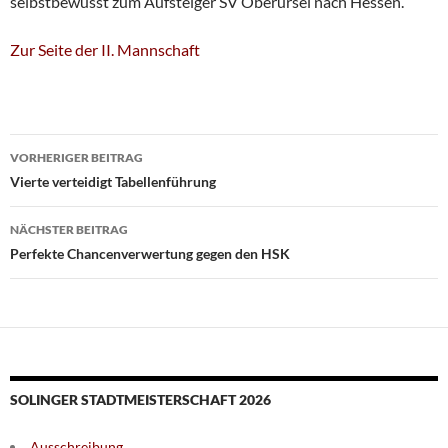
selbstbewusst zum Aufsteiger SV Oberursel nach Hessen.
Zur Seite der II. Mannschaft
Beitragsnavigation
VORHERIGER BEITRAG
Vierte verteidigt Tabellenführung
NÄCHSTER BEITRAG
Perfekte Chancenverwertung gegen den HSK
SOLINGER STADTMEISTERSCHAFT 2026
Ausschreibung