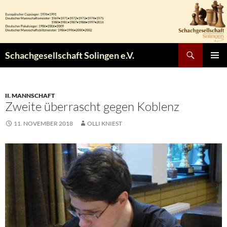
Zum
Inhalt
springen
Suchen
Schachgesellschaft Solingen e.V.
PRIMÄR
MENÜ
II. MANNSCHAFT
Zweite überrascht gegen Koblenz
11. NOVEMBER 2018
OLLI KNIEST