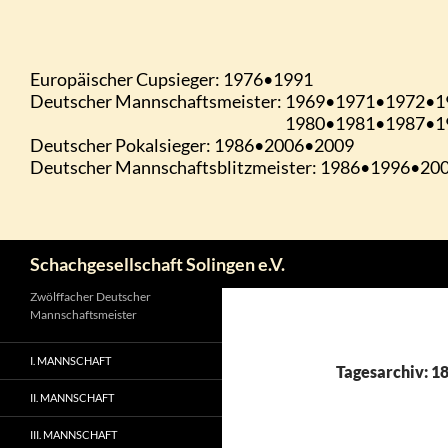
Zum
Inhalt
springen
Suchen
Schachgesellschaft Solingen e.V.
Zwölffacher Deutscher
Mannschaftsmeister
I. MANNSCHAFT
Tagesarchiv: 1
II. MANNSCHAFT
III. MANNSCHAFT