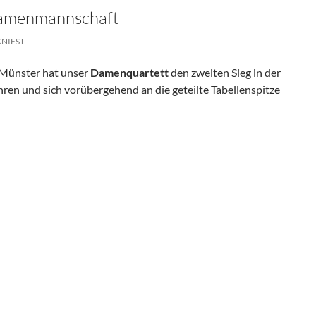
Damenmannschaft
KNIEST
Münster hat unser
Damenquartett
den zweiten Sieg in der
ren und sich vorübergehend an die geteilte Tabellenspitze
Damenmannschaft