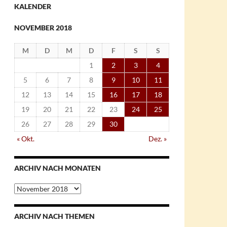
KALENDER
NOVEMBER 2018
M
D
M
D
F
S
S
1
2
3
4
5
6
7
8
9
10
11
12
13
14
15
16
17
18
19
20
21
22
23
24
25
26
27
28
29
30
« Okt.
Dez. »
ARCHIV NACH MONATEN
Archiv
nach
Monaten
ARCHIV NACH THEMEN