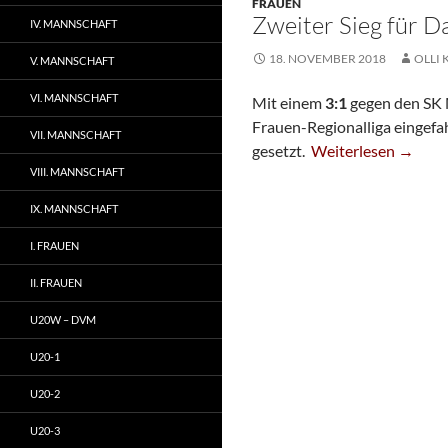
FRAUEN
Zweiter Sieg für 
IV. MANNSCHAFT
18. NOVEMBER 2018
OLLI 
V. MANNSCHAFT
VI. MANNSCHAFT
Mit einem
3:1
gegen den SK 
Frauen-Regionalliga eingefah
VII. MANNSCHAFT
Zweiter Sieg Für 
gesetzt.
Weiterlesen
→
VIII. MANNSCHAFT
IX. MANNSCHAFT
I. FRAUEN
II. FRAUEN
U20W – DVM
U20-1
U20-2
U20-3