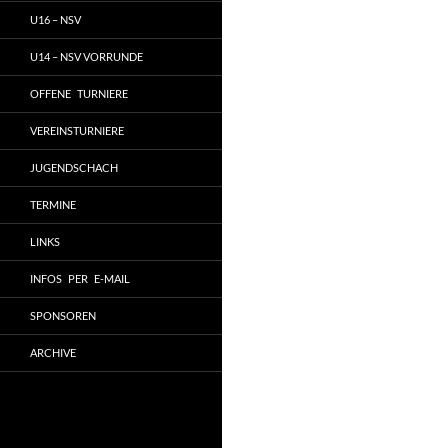
U16 – NSV
U14 – NSV VORRUNDE
OFFENE TURNIERE
VEREINSTURNIERE
JUGENDSCHACH
TERMINE
LINKS
INFOS PER E-MAIL
SPONSOREN
ARCHIVE